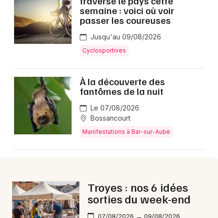
traverse le pays cette
Montpellier
semaine : voici où voir
passer les coureuses
Spectacles
Nantes
Jusqu'au 09/08/2026
Concerts
Nice
Cyclosportives
Paris
Sports
À la découverte des
Strasbourg
fantômes de la nuit
Soirées
Toulouse
Le 07/08/2026
Sorties famille
Bossancourt
Toutes les villes
Manifestations à Bar-sur-Aube
Expos
Sorties & loisirs
Aujourd'hui dans l' Aube
Troyes : nos 6 idées
sorties du week-end
Aujourd'hui en Champagne-Ardenne
07/08/2026 → 09/08/2026