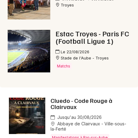
Troyes
Aujourd'hui dans le Grand Est
Estac Troyes - Paris FC
(Football Ligue 1)
Newsletter des sorties
Le 22/08/2026
Stade de l'Aube - Troyes
Artistes en tournée
Matchs
Actus à Bar-sur-Aube
Magazine à Bar-sur-Aube
Cluedo - Code Rouge à
Clairvaux
Jusqu'au 30/08/2026
Abbaye de Clairvaux - Ville-sous-
la-Ferté
Manifestations à Bar-sur-Aube