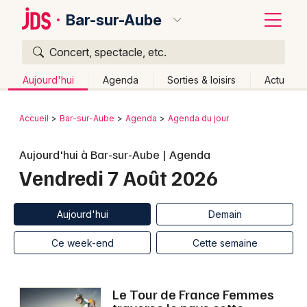
Bar-sur-Aube
Concert, spectacle, etc.
Quoi ?
Fermer
Aujourd'hui
Agenda
Sorties & loisirs
Actu
Où ?
Retour
Publier un événement
Accueil
Bar-sur-Aube
Agenda
Agenda du jour
Bar-sur-Aube et alentours
Aube (10)
Bordeaux
Aujourd'hui à Bar-sur-Aube | Agenda
Champagne-Ardenne
Partout
Près de moi
Vendredi 7 Août 2026
Changer de lieu
Colmar
Quand ?
Effacer les dates
Lille
Grands événements
Aujourd'hui
Demain
Aujourd'hui
Demain
Ce week-end
Autre
Lyon
Activité & Expérience
Ce week-end
Cette semaine
Marseille
Manifestations
Mulhouse
Le Tour de France Femmes
Foires & salons