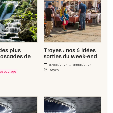
Newsletter des sorties
Artistes en tournée
des plus
Troyes : nos 6 idées
Actus à Bar-sur-Aube
cascades de
sorties du week-end
Magazine à Bar-sur-Aube
07/08/2026 → 09/08/2026
Troyes
eau et plage