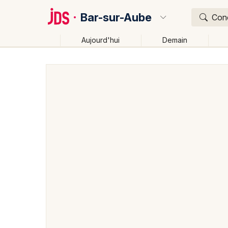
Bar-sur-Aube
Conc
Aujourd'hui
Demain
Quoi ?
Où ?
Bar-sur-Aube et alentours
Aube (10)
Champagne
Près de moi
Changer de lieu