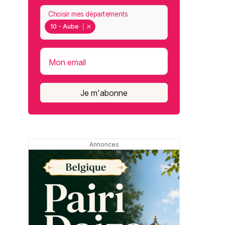
Choisir mes départements
10 - Aube
Mon email
Je m'abonne