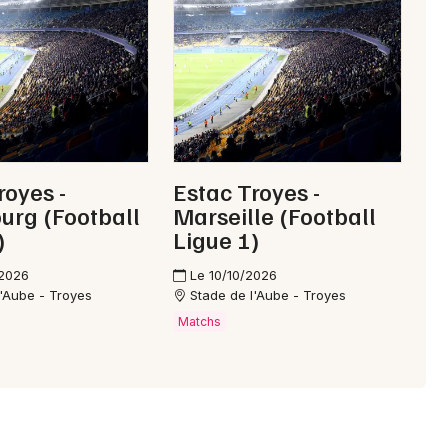
Choisir mes départements
10 - Aube
Mon email
royes -
Estac Troyes -
urg (Football
Marseille (Football
Je m'abonne
)
Ligue 1)
/2026
Le 10/10/2026
l'Aube - Troyes
Stade de l'Aube - Troyes
Matchs