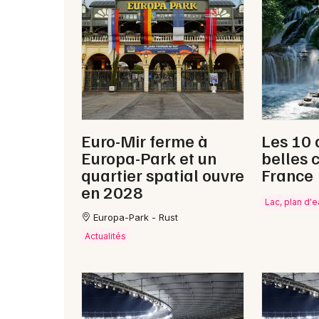
Euro-Mir ferme à
Les 10 
Europa-Park et un
belles 
quartier spatial ouvre
France
en 2028
Lac, plan d'
Europa-Park - Rust
Actualités