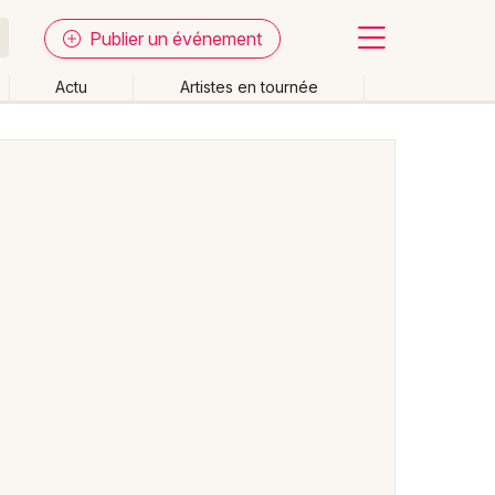
Publier un événement
Actu
Artistes en tournée
Fermer
Effacer les dates
week-end
Autre