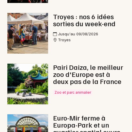
Nuit des Musées dans le Grand Est
Troyes : nos 6 idées
sorties du week-end
Jusqu'au 09/08/2026
Troyes
Newsletter des sorties
Artistes en tournée
Pairi Daiza, le meilleur
Actus à Bar-sur-Aube
zoo d'Europe est à
deux pas de la France
Magazine à Bar-sur-Aube
Zoo et parc animalier
Euro-Mir ferme à
Europa-Park et un
quartier spatial ouvre