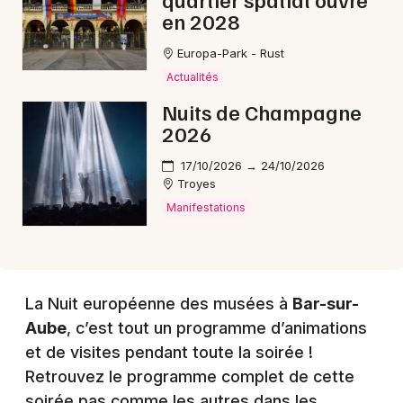
en 2028
Europa-Park - Rust
Choisir mes départements
Actualités
10 - Aube
Nuits de Champagne
2026
Mon email
17/10/2026 → 24/10/2026
Troyes
Je m'abonne
Manifestations
La Nuit européenne des musées à
Bar-sur-
Aube
, c’est tout un programme d’animations
et de visites pendant toute la soirée !
Retrouvez le programme complet de cette
soirée pas comme les autres dans les