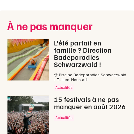
Montpellier
Spectacles
Nantes
À ne pas manquer
Concerts
Nice
Paris
Sports
L’été parfait en
famille ? Direction
Strasbourg
Soirées
Badeparadies
Schwarzwald !
Toulouse
Sorties famille
Piscine Badeparadies Schwarzwald
Toutes les villes
- Titisee-Neustadt
Expos
Actualités
15 festivals à ne pas
Sorties & loisirs
manquer en août 2026
Nuit des Musées dans l' Aube
Actualités
Nuit des Musées en Champagne-Ardenne