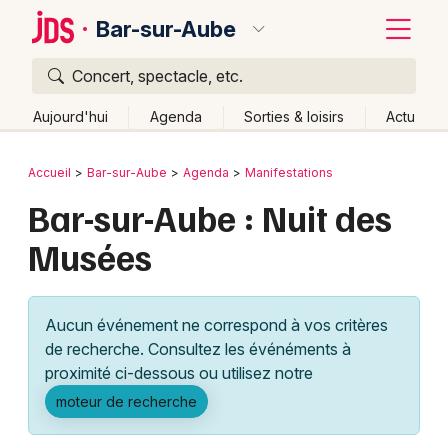
Bar-sur-Aube
Concert, spectacle, etc.
Quoi ?
Fermer
Aujourd'hui
Agenda
Sorties & loisirs
Actu
Où ?
Retour
Publier un événement
Accueil
Bar-sur-Aube
Agenda
Manifestations
Bar-sur-Aube et alentours
Aube (10)
Bar-sur-Aube : Nuit des
Bordeaux
Champagne-Ardenne
Partout
Près de moi
Musées
Changer de lieu
Colmar
Quand ?
Effacer les dates
Lille
Grands événements
Aujourd'hui
Demain
Ce week-end
Autre
Aucun événement ne correspond à vos critères
Lyon
Activité & Expérience
de recherche. Consultez les événéments à
proximité ci-dessous ou utilisez notre
Marseille
Manifestations
moteur de recherche
Mulhouse
Foires & salons