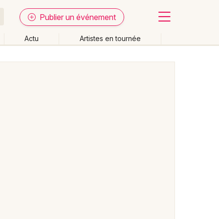
Publier un événement
Actu
Artistes en tournée
Fermer
Effacer les dates
week-end
Autre