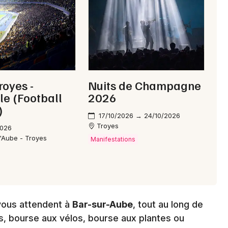
Choisir mes départements
10 - Aube
Mon email
royes -
Nuits de Champagne
le (Football
2026
)
Je m'abonne
17/10/2026 → 24/10/2026
Troyes
2026
l'Aube - Troyes
Manifestations
vous attendent à
Bar-sur-Aube
, tout au long de
es, bourse aux vélos, bourse aux plantes ou