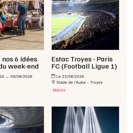
Newsletter des sorties
Artistes en tournée
: nos 6 idées
Estac Troyes - Paris
Actus à Bar-sur-Aube
 du week-end
FC (Football Ligue 1)
Magazine à Bar-sur-Aube
26 → 09/08/2026
Le 22/08/2026
Stade de l'Aube - Troyes
Matchs