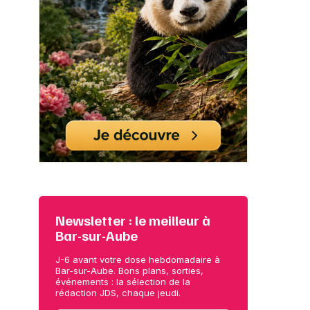
Newsletter : le meilleur à
Bar-sur-Aube
J-6 avant votre dose hebdomadaire à
Bar-sur-Aube. Bons plans, sorties,
événements : la sélection de la
rédaction JDS, chaque jeudi.