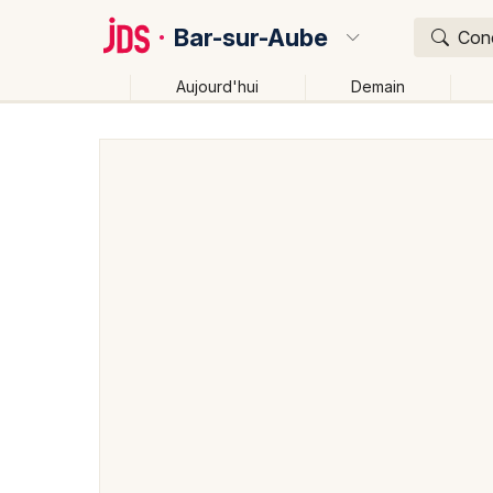
Bar-sur-Aube
Conc
Aujourd'hui
Demain
Quoi ?
Où ?
Bar-sur-Aube et alentours
Aube (10)
Champagne
Près de moi
Changer de lieu