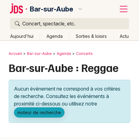
Bar-sur-Aube
Concert, spectacle, etc.
Quoi ?
Fermer
Aujourd'hui
Agenda
Sorties & loisirs
Actu
Où ?
Retour
Publier un événement
Accueil
Bar-sur-Aube
Agenda
Concerts
Bar-sur-Aube et alentours
Aube (10)
Bar-sur-Aube : Reggae
Bordeaux
Champagne-Ardenne
Partout
Près de moi
Changer de lieu
Colmar
Aucun événement ne correspond à vos critères
Quand ?
Effacer les dates
Lille
Grands événements
de recherche. Consultez les événéments à
Aujourd'hui
Demain
Ce week-end
Autre
Lyon
proximité ci-dessous ou utilisez notre
Activité & Expérience
moteur de recherche
Marseille
Manifestations
Mulhouse
Foires & salons