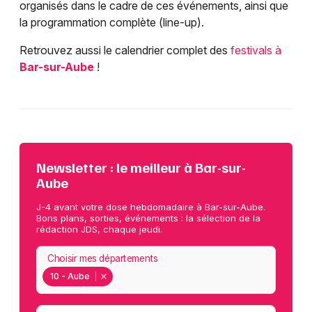
organisés dans le cadre de ces événements, ainsi que
la programmation complète (line-up).
Retrouvez aussi le calendrier complet des
festivals à
Bar-sur-Aube
!
Newsletter : le meilleur à Bar-sur-
Aube
J-4 avant votre dose hebdomadaire à Bar-sur-Aube.
Bons plans, sorties, événements : la sélection de la
rédaction JDS, chaque jeudi.
Choisir mes départements
10 - Aube