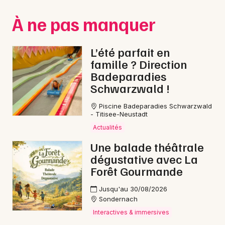
Montpellier
À ne pas manquer
Spectacles
Nantes
Concerts
Nice
L’été parfait en
famille ? Direction
Paris
Sports
Badeparadies
Schwarzwald !
Strasbourg
Soirées
Piscine Badeparadies Schwarzwald
Toulouse
- Titisee-Neustadt
Sorties famille
Toutes les villes
Actualités
Expos
Une balade théâtrale
dégustative avec La
Sorties & loisirs
Forêt Gourmande
Reggae dans l' Aube
Jusqu'au 30/08/2026
Sondernach
Reggae en Champagne-Ardenne
Interactives & immersives