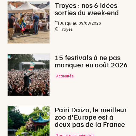
Troyes : nos 6 idées
Reggae dans le Grand Est
sorties du week-end
Jusqu'au 09/08/2026
Troyes
Newsletter des sorties
15 festivals à ne pas
Artistes en tournée
manquer en août 2026
Actus à Bar-sur-Aube
Actualités
Magazine à Bar-sur-Aube
Pairi Daiza, le meilleur
zoo d'Europe est à
deux pas de la France
Zoo et parc animalier