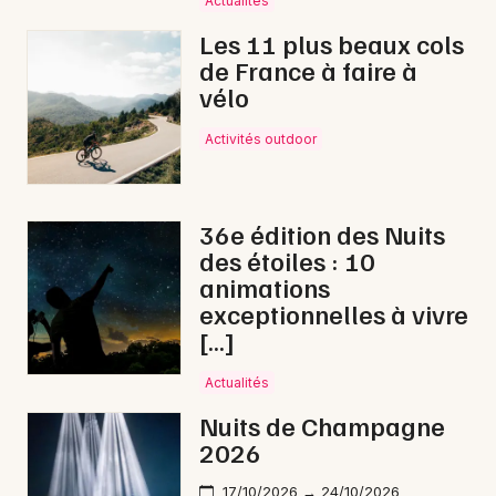
Actualités
Marché de Noël dans le Grand Est
Les 11 plus beaux cols
de France à faire à
vélo
Activités outdoor
Newsletter des sorties
Artistes en tournée
36e édition des Nuits
des étoiles : 10
Actus à Bar-sur-Aube
animations
exceptionnelles à vivre
Magazine à Bar-sur-Aube
[…]
Actualités
Nuits de Champagne
2026
17/10/2026 → 24/10/2026