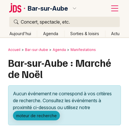
Bar-sur-Aube
Concert, spectacle, etc.
Quoi ?
Fermer
Aujourd'hui
Agenda
Sorties & loisirs
Actu
Où ?
Retour
Publier un événement
Accueil
Bar-sur-Aube
Agenda
Manifestations
Bar-sur-Aube et alentours
Aube (10)
Bar-sur-Aube : Marché
Bordeaux
Champagne-Ardenne
Partout
Près de moi
de Noël
Changer de lieu
Colmar
Quand ?
Effacer les dates
Lille
Grands événements
Aujourd'hui
Demain
Ce week-end
Autre
Aucun événement ne correspond à vos critères
Lyon
Activité & Expérience
de recherche. Consultez les événéments à
proximité ci-dessous ou utilisez notre
Marseille
Manifestations
moteur de recherche
Mulhouse
Foires & salons