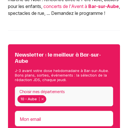
pour les enfants,
concerts de l'Avent à
Bar-sur-Aube
,
spectacles de rue, ... Demandez le programme !
Newsletter : le meilleur à Bar-sur-
Aube
J-3 avant votre dose hebdomadaire à Bar-sur-Aube.
Bons plans, sorties, événements : la sélection de la
rédaction JDS, chaque jeudi.
Choisir mes départements
10 - Aube
Mon email