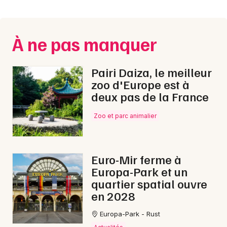
Montpellier
Spectacles
Nantes
À ne pas manquer
Concerts
Nice
Paris
Sports
Pairi Daiza, le meilleur
zoo d'Europe est à
Strasbourg
Soirées
deux pas de la France
Toulouse
Zoo et parc animalier
Sorties famille
Toutes les villes
Expos
Euro-Mir ferme à
Sorties & loisirs
Europa-Park et un
quartier spatial ouvre
Marché de Noël dans l' Aube
en 2028
Marché de Noël en Champagne-Ardenne
Europa-Park - Rust