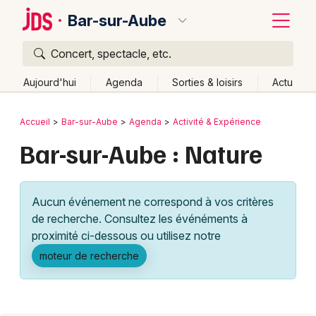
Bar-sur-Aube
Concert, spectacle, etc.
Quoi ?
Fermer
Aujourd'hui
Agenda
Sorties & loisirs
Actu
Où ?
Retour
Publier un événement
Accueil
Bar-sur-Aube
Agenda
Activité & Expérience
Bar-sur-Aube et alentours
Aube (10)
Bar-sur-Aube : Nature
Bordeaux
Champagne-Ardenne
Partout
Près de moi
Changer de lieu
Colmar
Aucun événement ne correspond à vos critères
Quand ?
Effacer les dates
Lille
Grands événements
de recherche. Consultez les événéments à
Aujourd'hui
Demain
Ce week-end
Autre
Lyon
proximité ci-dessous ou utilisez notre
Activité & Expérience
moteur de recherche
Marseille
Manifestations
Mulhouse
Foires & salons