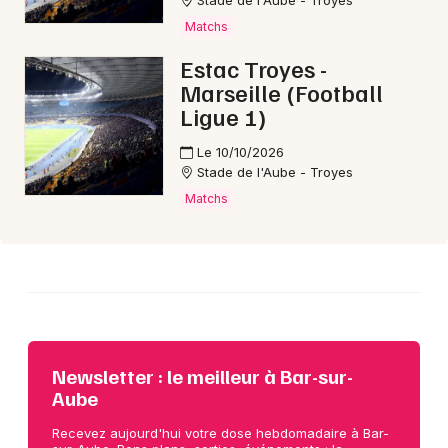
Stade de l'Aube - Troyes
Matchs
Estac Troyes -
Choisir mes départements
Marseille (Football
10 - Aube
Ligue 1)
Le 10/10/2026
Mon email
Stade de l'Aube - Troyes
Matchs
Je m'abonne
Newsletter : le meilleur à Bar-sur-
Aube
Recevez aujourd'hui votre dose hebdomadaire à Bar-