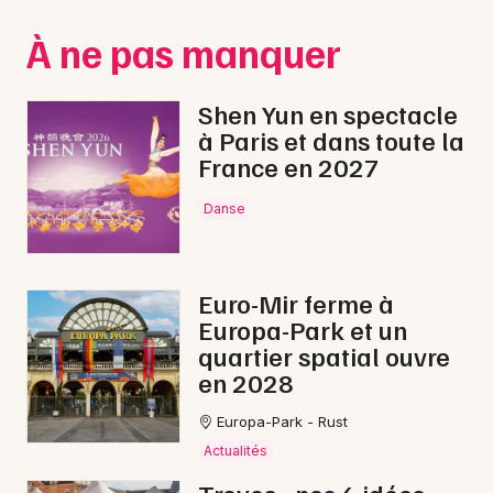
Montpellier
À ne pas manquer
Spectacles
Nantes
Concerts
Nice
Shen Yun en spectacle
à Paris et dans toute la
Paris
Sports
France en 2027
Strasbourg
Soirées
Danse
Toulouse
Sorties famille
Toutes les villes
Euro-Mir ferme à
Expos
Europa-Park et un
quartier spatial ouvre
Sorties & loisirs
en 2028
Nature dans l' Aube
Europa-Park - Rust
Actualités
Nature en Champagne-Ardenne