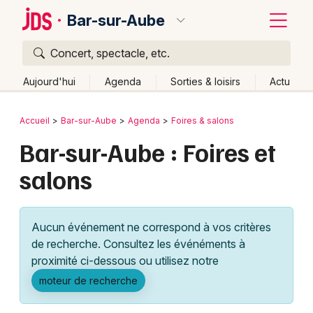
Bar-sur-Aube
Concert, spectacle, etc.
Quoi ?
Fermer
Aujourd'hui
Agenda
Sorties & loisirs
Actu
Où ?
Retour
Publier un événement
Accueil
Bar-sur-Aube
Agenda
Foires & salons
Bar-sur-Aube et alentours
Aube (10)
Bar-sur-Aube : Foires et
Bordeaux
Champagne-Ardenne
Partout
Près de moi
salons
Changer de lieu
Colmar
Quand ?
Effacer les dates
Lille
Grands événements
Aujourd'hui
Demain
Ce week-end
Autre
Aucun événement ne correspond à vos critères
Lyon
Activité & Expérience
de recherche. Consultez les événéments à
proximité ci-dessous ou utilisez notre
Marseille
Manifestations
moteur de recherche
Mulhouse
Foires & salons