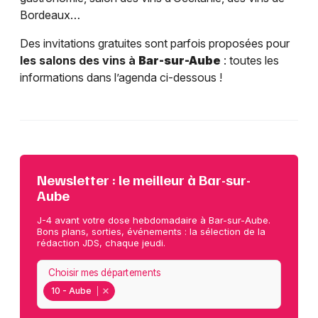
Bordeaux…
Des invitations gratuites sont parfois proposées pour
les salons des vins à
Bar-sur-Aube
: toutes les
informations dans l’agenda ci-dessous !
Newsletter : le meilleur à Bar-sur-
Aube
J-4 avant votre dose hebdomadaire à Bar-sur-Aube.
Bons plans, sorties, événements : la sélection de la
rédaction JDS, chaque jeudi.
Choisir mes départements
10 - Aube