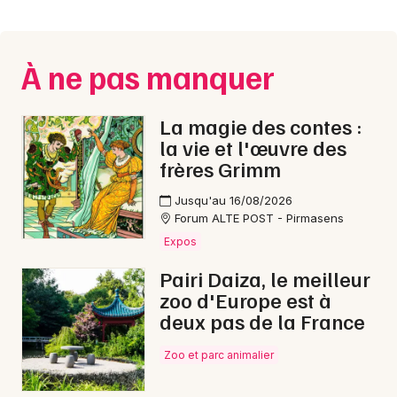
Montpellier
Spectacles
Nantes
À ne pas manquer
Concerts
Nice
Paris
Sports
La magie des contes :
la vie et l'œuvre des
Strasbourg
Soirées
frères Grimm
Toulouse
Jusqu'au 16/08/2026
Sorties famille
Forum ALTE POST - Pirmasens
Toutes les villes
Expos
Expos
Pairi Daiza, le meilleur
Sorties & loisirs
zoo d'Europe est à
deux pas de la France
Foires dans l' Aube
Zoo et parc animalier
Foires en Champagne-Ardenne