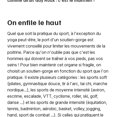
comme dirait Guy Roux : c'est le maintien !
Montpellier
Spectacles
Nantes
On enfile le haut
Concerts
Nice
Quel que soit la pratique du sport, à l'exception du
Paris
Sports
yoga peut-être, le port d'un soutien-gorge est
Strasbourg
vivement conseillé pour limiter les mouvements de la
Soirées
poitrine. Parce qu'on n'oublie pas que c'est les
Toulouse
hommes qui doivent se traîner à vos pieds, pas vos
Sorties famille
seins ! Pour bien maintenir cet organe si fragile, on
Toutes les villes
choisit un soutien-gorge en fonction du sport que l'on
Expos
pratique. Il existe plusieurs catégories : les sports soft
(pilates, gymnastique douce, tir à l'arc, tai chi, marche
Sorties & loisirs
nordique...), les sports de moyenne intensité (aviron,
escrime, escalade, VTT, cyclisme, roller, ski, golf,
danse ...) et les sports de grande intensité (équitation,
tennis, badminton, aérobic, basket, volley, jogging,
hand, sport de combat ...). Si celles qui pratiquent le