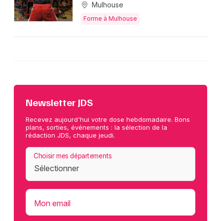
Mulhouse
Forme à Mulhouse
Newsletter JDS
Recevez aujourd'hui votre dose hebdomadaire. Bons
plans, sorties, événements : la sélection de la
rédaction JDS, chaque jeudi.
Choisir mes départements
Mon email