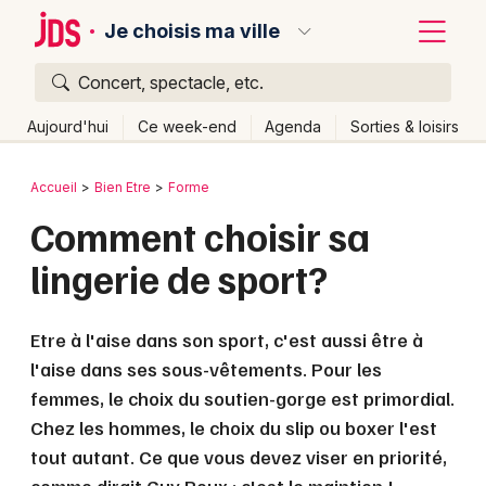
Je choisis ma ville
Concert, spectacle, etc.
Quoi ?
Fermer
Aujourd'hui
Ce week-end
Agenda
Sorties & loisirs
Où ?
Retour
Publier un événement
Accueil
Bien Etre
Forme
Partout
Près de moi
Changer de lieu
Comment choisir sa
Bordeaux
Quand ?
Effacer les dates
lingerie de sport?
Colmar
Aujourd'hui
Demain
Ce week-end
Autre
Lille
Grands événements
Etre à l'aise dans son sport, c'est aussi être à
Lyon
l'aise dans ses sous-vêtements. Pour les
Activité & Expérience
femmes, le choix du soutien-gorge est primordial.
Marseille
Manifestations
Chez les hommes, le choix du slip ou boxer l'est
Mulhouse
tout autant. Ce que vous devez viser en priorité,
Foires & salons