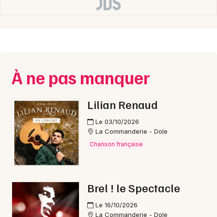
Bourgogne-Franche-Comté
Newsletter des sorties
À ne pas manquer
Artistes en tournée
Lilian Renaud
Actus à Champagnole
Le 03/10/2026
La Commanderie - Dole
Magazine à Champagnole
Chanson française
Brel ! le Spectacle
Le 16/10/2026
La Commanderie - Dole