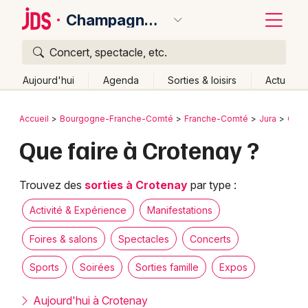
Champagnole
Concert, spectacle, etc.
Quoi ?
Fermer
Aujourd'hui
Agenda
Sorties & loisirs
Actu
Où ?
Retour
Publier un événement
Accueil
Bourgogne-Franche-Comté
Franche-Comté
Jura
Cha
Champagnole et alentours
Jura (39)
Franche-Comté
Que faire à Crotenay ?
Bordeaux
Partout
Près de moi
Changer de lieu
Colmar
Quand ?
Trouvez des
sorties à Crotenay
par type :
Effacer les dates
Lille
Grands événements
Aujourd'hui
Demain
Ce week-end
Autre
Activité & Expérience
Manifestations
Lyon
Activité & Expérience
Foires & salons
Spectacles
Concerts
Marseille
Sports
Soirées
Sorties famille
Expos
Manifestations
Mulhouse
Aujourd'hui à Crotenay
Foires & salons