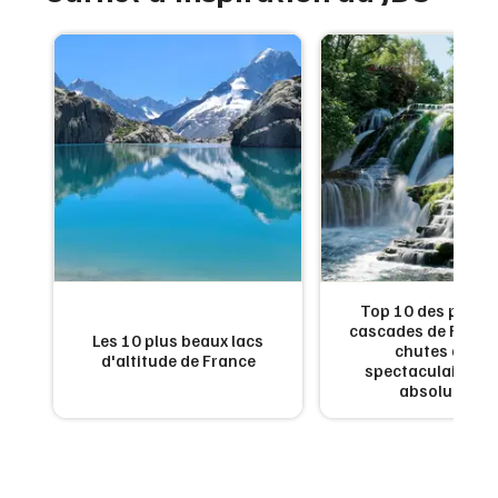
de
Top 10 des plus b
:
cascades de France
Les 10 plus beaux lacs
en
chutes d'eau
d'altitude de France
x
spectaculaires à 
absolument