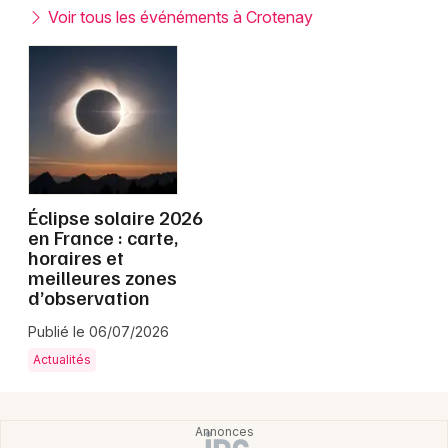
Montpellier
Voir tous les événéments à Crotenay
Spectacles
Nantes
Concerts
Nice
Paris
Sports
Strasbourg
Soirées
Toulouse
Éclipse solaire 2026
Sorties famille
en France : carte,
horaires et
Toutes les villes
meilleures zones
Expos
d’observation
Sorties & loisirs
Publié le 06/07/2026
Actualités
Jura
Franche-Comté