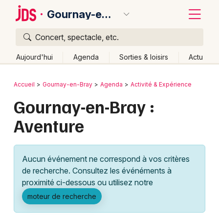
Gournay-en-Bray
Concert, spectacle, etc.
Quoi ?
Fermer
Aujourd'hui
Agenda
Sorties & loisirs
Actu
Où ?
Retour
Publier un événement
Accueil
Gournay-en-Bray
Agenda
Activité & Expérience
Gournay-en-Bray et alentours
Seine-Maritime (76)
Gournay-en-Bray :
Bordeaux
Haute-Normandie
Partout
Près de moi
Aventure
Changer de lieu
Colmar
Quand ?
Effacer les dates
Lille
Grands événements
Aujourd'hui
Demain
Ce week-end
Autre
Aucun événement ne correspond à vos critères
Lyon
Activité & Expérience
de recherche. Consultez les événéments à
proximité ci-dessous ou utilisez notre
Marseille
Manifestations
moteur de recherche
Mulhouse
Foires & salons