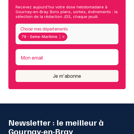
Recevez aujourd'hui votre dose hebdomadaire à
Gournay-en-Bray. Bons plans, sorties, événements : la
sélection de la rédaction JDS, chaque jeudi.
Choisir mes départements
76 - Seine-Maritime
Mon email
Je m'abonne
Newsletter : le meilleur à
Gournay-en-Bray