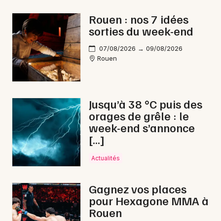
Aventure en Normandie
Rouen : nos 7 idées
sorties du week-end
07/08/2026 → 09/08/2026
Rouen
Newsletter des sorties
Artistes en tournée
Jusqu’à 38 °C puis des
orages de grêle : le
Actus à Gournay-en-Bray
week-end s’annonce
[…]
Magazine à Gournay-en-Bray
Actualités
Gagnez vos places
pour Hexagone MMA à
Rouen