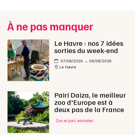
Montpellier
Spectacles
Nantes
À ne pas manquer
Concerts
Nice
Paris
Sports
Le Havre : nos 7 idées
sorties du week-end
Strasbourg
Soirées
07/08/2026 → 09/08/2026
Toulouse
Le Havre
Sorties famille
Toutes les villes
Expos
Pairi Daiza, le meilleur
Sorties & loisirs
zoo d'Europe est à
deux pas de la France
Aventure dans la Seine-Maritime
Zoo et parc animalier
Aventure en Haute-Normandie