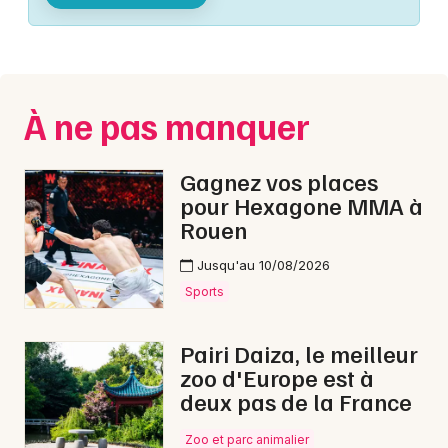
Montpellier
Spectacles
Nantes
Concerts
Nice
À ne pas manquer
Paris
Sports
Strasbourg
Gagnez vos places
Soirées
pour Hexagone MMA à
Toulouse
Rouen
Sorties famille
Toutes les villes
Jusqu'au 10/08/2026
Expos
Sports
Sorties & loisirs
Pairi Daiza, le meilleur
zoo d'Europe est à
Montagne dans la Seine-Maritime
deux pas de la France
Montagne en Haute-Normandie
Zoo et parc animalier