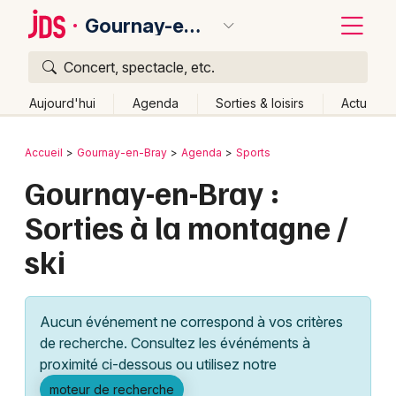
Gournay-en-Bray
Concert, spectacle, etc.
Quoi ?
Fermer
Aujourd'hui
Agenda
Sorties & loisirs
Actu
Où ?
Retour
Publier un événement
Accueil
Gournay-en-Bray
Agenda
Sports
Gournay-en-Bray et alentours
Seine-Maritime (76)
Gournay-en-Bray :
Bordeaux
Haute-Normandie
Partout
Près de moi
Sorties à la montagne /
Changer de lieu
Colmar
ski
Quand ?
Effacer les dates
Lille
Grands événements
Aujourd'hui
Demain
Ce week-end
Autre
Lyon
Activité & Expérience
Aucun événement ne correspond à vos critères
Marseille
de recherche. Consultez les événéments à
Manifestations
proximité ci-dessous ou utilisez notre
Mulhouse
Foires & salons
moteur de recherche