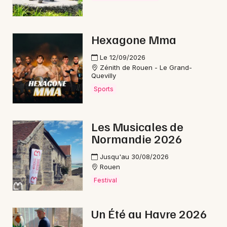
Montagne en Normandie
Hexagone Mma
Le 12/09/2026
Zénith de Rouen - Le Grand-
Newsletter des sorties
Quevilly
Sports
Artistes en tournée
Actus à Gournay-en-Bray
Les Musicales de
Normandie 2026
Magazine à Gournay-en-Bray
Jusqu'au 30/08/2026
Rouen
Festival
Un Été au Havre 2026