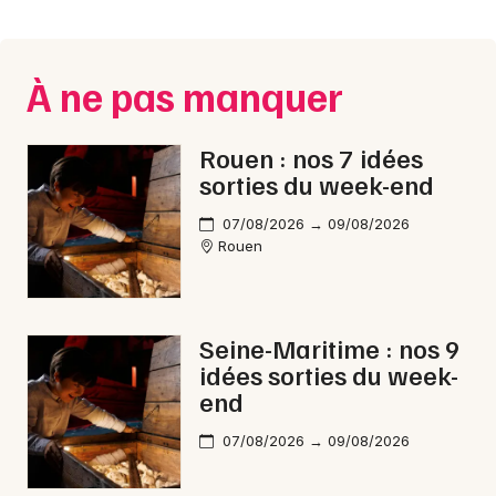
Montpellier
Spectacles
Nantes
À ne pas manquer
Concerts
Nice
Paris
Sports
Rouen : nos 7 idées
sorties du week-end
Strasbourg
Soirées
07/08/2026 → 09/08/2026
Toulouse
Rouen
Sorties famille
Toutes les villes
Expos
Seine-Maritime : nos 9
Sorties & loisirs
idées sorties du week-
end
Reggae dans la Seine-Maritime
07/08/2026 → 09/08/2026
Reggae en Haute-Normandie