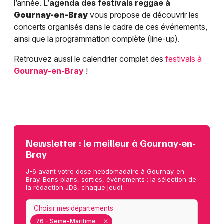
l’année. L’
agenda des festivals reggae à
Gournay-en-Bray
vous propose de découvrir les
concerts organisés dans le cadre de ces événements,
ainsi que la programmation complète (line-up).
Retrouvez aussi le calendrier complet des
festivals à
Gournay-en-Bray
!
Newsletter : le meilleur à Gournay-en-
Bray
J-6 avant votre dose hebdomadaire à Gournay-en-
Bray. Bons plans, sorties, événements : la sélection de
la rédaction JDS, chaque jeudi.
Choisir mes départements
76 - Seine-Maritime