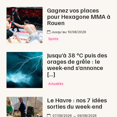
Reggae en Normandie
Gagnez vos places
pour Hexagone MMA à
Rouen
Jusqu'au 10/08/2026
Newsletter des sorties
Sports
Artistes en tournée
Jusqu’à 38 °C puis des
orages de grêle : le
Actus à Gournay-en-Bray
week-end s’annonce
[…]
Magazine à Gournay-en-Bray
Actualités
Le Havre : nos 7 idées
sorties du week-end
07/08/2026 → 09/08/2026