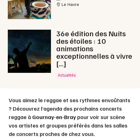
Le Havre
Choisir mes départements
36e édition des Nuits
76 - Seine-Maritime
des étoiles : 10
animations
Mon email
exceptionnelles à vivre
[…]
Je m'abonne
Actualités
Vous aimez le reggae et ses rythmes envoûtants
? Découvrez l’agenda des prochains concerts
reggae à
Gournay-en-Bray
pour voir sur scène
vos artistes et groupes préférés dans les salles
de concerts proches de chez vous.