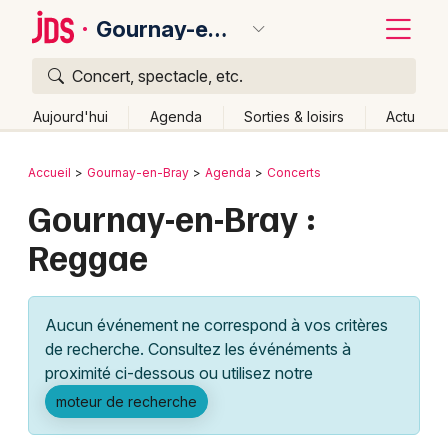
Gournay-en-Bray
Concert, spectacle, etc.
Quoi ?
Fermer
Aujourd'hui
Agenda
Sorties & loisirs
Actu
Où ?
Retour
Publier un événement
Accueil
Gournay-en-Bray
Agenda
Concerts
Gournay-en-Bray et alentours
Seine-Maritime (76)
Gournay-en-Bray :
Bordeaux
Haute-Normandie
Partout
Près de moi
Reggae
Changer de lieu
Colmar
Quand ?
Effacer les dates
Lille
Grands événements
Aujourd'hui
Demain
Ce week-end
Autre
Aucun événement ne correspond à vos critères
Lyon
Activité & Expérience
de recherche. Consultez les événéments à
proximité ci-dessous ou utilisez notre
Marseille
Manifestations
moteur de recherche
Mulhouse
Foires & salons