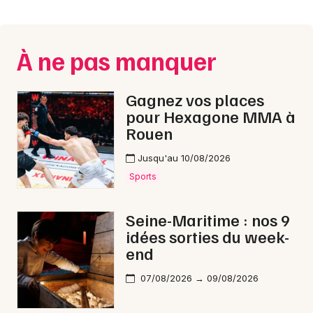
Montpellier
Spectacles
Nantes
À ne pas manquer
Concerts
Nice
Paris
Sports
Gagnez vos places
pour Hexagone MMA à
Strasbourg
Soirées
Rouen
Toulouse
Jusqu'au 10/08/2026
Sorties famille
Toutes les villes
Sports
Expos
Seine-Maritime : nos 9
Sorties & loisirs
idées sorties du week-
end
Rock / metal dans la Seine-Maritime
07/08/2026 → 09/08/2026
Rock / metal en Haute-Normandie