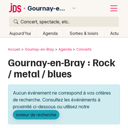
Gournay-en-Bray
Concert, spectacle, etc.
Quoi ?
Fermer
Aujourd'hui
Agenda
Sorties & loisirs
Actu
Où ?
Retour
Publier un événement
Accueil
Gournay-en-Bray
Agenda
Concerts
Gournay-en-Bray et alentours
Seine-Maritime (76)
Gournay-en-Bray : Rock
Bordeaux
Haute-Normandie
Partout
Près de moi
/ metal / blues
Changer de lieu
Colmar
Quand ?
Effacer les dates
Lille
Grands événements
Aujourd'hui
Demain
Ce week-end
Autre
Aucun événement ne correspond à vos critères
Lyon
Activité & Expérience
de recherche. Consultez les événéments à
proximité ci-dessous ou utilisez notre
Marseille
Manifestations
moteur de recherche
Mulhouse
Foires & salons