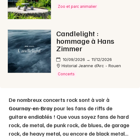
Zoo et parc animalier
Choisir mes départements
Candlelight :
76 - Seine-Maritime
hommage à Hans
Zimmer
Mon email
10/09/2026 → 11/12/2026
Historial Jeanne d’Arc - Rouen
Je m'abonne
Concerts
De nombreux concerts rock sont à voir à
Gournay-en-Bray
pour les fans de riffs de
guitare endiablés ! Que vous soyez fans de hard
rock, de metal, de punk rock, de blues, de garage
rock, de heavy metal, ou encore de black metal...