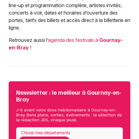
line-up et programmation complète, artistes invités,
concerts à voir, dates et horaires d’ouverture des
portes, tarifs des billets et accès direct à la billetterie en
ligne.
Retrouvez aussi l’
agenda des festivals à
Gournay-
en-Bray
!
Newsletter : le meilleur à Gournay-en-
Bray
J-6 avant votre dose hebdomadaire à Gournay-en-
Bray. Bons plans, sorties, événements : la sélection de
la rédaction JDS, chaque jeudi.
Choisir mes départements