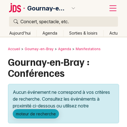
Gournay-en-Bray
Concert, spectacle, etc.
Quoi ?
Fermer
Aujourd'hui
Agenda
Sorties & loisirs
Actu
Où ?
Retour
Publier un événement
Accueil
Gournay-en-Bray
Agenda
Manifestations
Gournay-en-Bray et alentours
Seine-Maritime (76)
Gournay-en-Bray :
Bordeaux
Haute-Normandie
Partout
Près de moi
Conférences
Changer de lieu
Colmar
Quand ?
Effacer les dates
Lille
Grands événements
Aujourd'hui
Demain
Ce week-end
Autre
Aucun événement ne correspond à vos critères
Lyon
Activité & Expérience
de recherche. Consultez les événéments à
proximité ci-dessous ou utilisez notre
Marseille
Manifestations
moteur de recherche
Mulhouse
Foires & salons