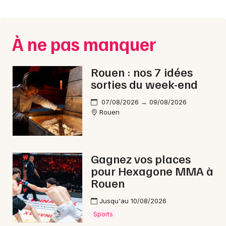
Montpellier
Spectacles
Nantes
À ne pas manquer
Concerts
Nice
Paris
Sports
Rouen : nos 7 idées
sorties du week-end
Strasbourg
Soirées
07/08/2026 → 09/08/2026
Toulouse
Rouen
Sorties famille
Toutes les villes
Expos
Gagnez vos places
Sorties & loisirs
pour Hexagone MMA à
Rouen
Conférences dans la Seine-Maritime
Jusqu'au 10/08/2026
Conférences en Haute-Normandie
Sports