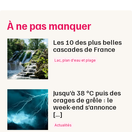
Montpellier
Spectacles
Nantes
À ne pas manquer
Concerts
Nice
Paris
Sports
Les 10 des plus belles
cascades de France
Strasbourg
Soirées
Lac, plan d'eau et plage
Toulouse
Sorties famille
Toutes les villes
Expos
Jusqu’à 38 °C puis des
Sorties & loisirs
orages de grêle : le
week-end s’annonce
Halloween dans la Seine-Maritime
[…]
Halloween en Haute-Normandie
Actualités