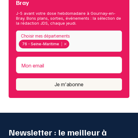
Bray
J-5 avant votre dose hebdomadaire à Gournay-en-
Bray. Bons plans, sorties, événements : la sélection de
la rédaction JDS, chaque jeudi.
Choisir mes départements
76 - Seine-Maritime
Mon email
Je m'abonne
Newsletter : le meilleur à