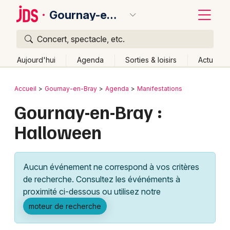
Gournay-en-Bray
Concert, spectacle, etc.
Quoi ?
Fermer
Aujourd'hui
Agenda
Sorties & loisirs
Actu
Où ?
Retour
Publier un événement
Accueil
Gournay-en-Bray
Agenda
Manifestations
Gournay-en-Bray et alentours
Seine-Maritime (76)
Gournay-en-Bray :
Bordeaux
Haute-Normandie
Partout
Près de moi
Halloween
Changer de lieu
Colmar
Quand ?
Effacer les dates
Lille
Grands événements
Aujourd'hui
Demain
Ce week-end
Autre
Aucun événement ne correspond à vos critères
Lyon
Activité & Expérience
de recherche. Consultez les événéments à
proximité ci-dessous ou utilisez notre
Marseille
Manifestations
moteur de recherche
Mulhouse
Foires & salons