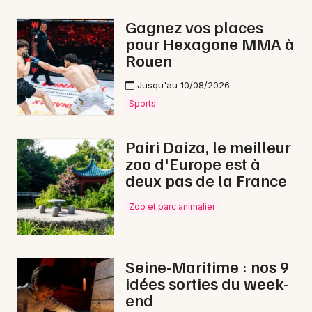
Dîner spectacle en Normandie
Gagnez vos places
pour Hexagone MMA à
Rouen
Jusqu'au 10/08/2026
Newsletter des sorties
Sports
Artistes en tournée
Pairi Daiza, le meilleur
zoo d'Europe est à
Actus à Gournay-en-Bray
deux pas de la France
Magazine à Gournay-en-Bray
Zoo et parc animalier
Seine-Maritime : nos 9
idées sorties du week-
end