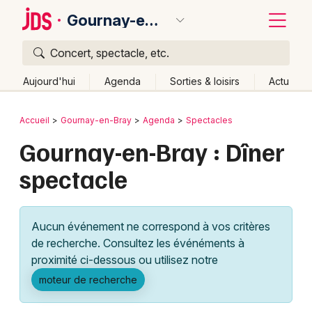
Gournay-en-Bray
Concert, spectacle, etc.
Quoi ?
Fermer
Aujourd'hui
Agenda
Sorties & loisirs
Actu
Où ?
Retour
Publier un événement
Accueil
Gournay-en-Bray
Agenda
Spectacles
Gournay-en-Bray et alentours
Seine-Maritime (76)
Gournay-en-Bray : Dîner
Bordeaux
Haute-Normandie
Partout
Près de moi
spectacle
Changer de lieu
Colmar
Quand ?
Effacer les dates
Lille
Grands événements
Aujourd'hui
Demain
Ce week-end
Autre
Aucun événement ne correspond à vos critères
Lyon
Activité & Expérience
de recherche. Consultez les événéments à
proximité ci-dessous ou utilisez notre
Marseille
Manifestations
moteur de recherche
Mulhouse
Foires & salons