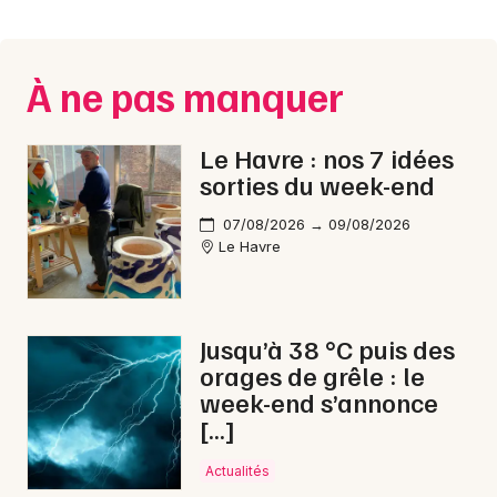
Montpellier
Spectacles
Nantes
À ne pas manquer
Concerts
Nice
Paris
Sports
Le Havre : nos 7 idées
sorties du week-end
Strasbourg
Soirées
07/08/2026 → 09/08/2026
Toulouse
Le Havre
Sorties famille
Toutes les villes
Expos
Jusqu’à 38 °C puis des
Sorties & loisirs
orages de grêle : le
week-end s’annonce
Dîner spectacle dans la Seine-Maritime
[…]
Dîner spectacle en Haute-Normandie
Actualités