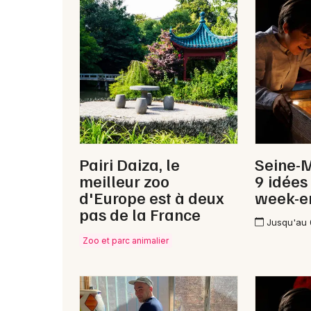
Pairi Daiza, le
Seine-M
meilleur zoo
9 idées
d'Europe est à deux
week-e
pas de la France
Jusqu'au
Zoo et parc animalier