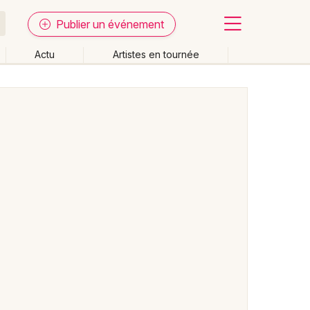
Publier un événement
Actu
Artistes en tournée
Fermer
Effacer les dates
week-end
Autre