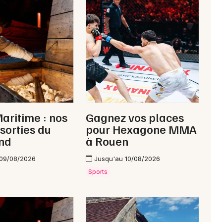
Interactives & immersives en Normandie
Newsletter des sorties
Artistes en tournée
aritime : nos
Gagnez vos places
Actus à Gournay-en-Bray
 sorties du
pour Hexagone MMA
nd
à Rouen
Magazine à Gournay-en-Bray
 09/08/2026
Jusqu'au 10/08/2026
Sports