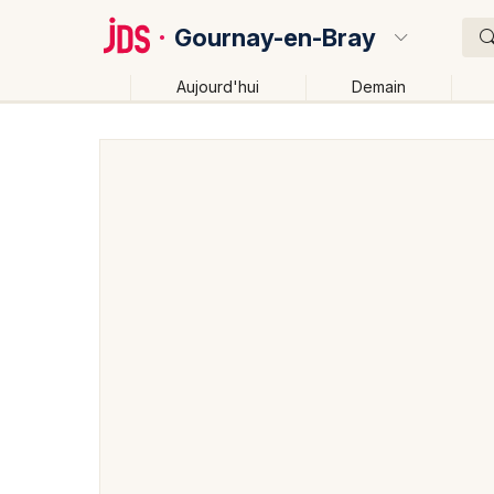
Gournay-en-Bray
Aujourd'hui
Demain
Quoi ?
Où ?
Gournay-en-Bray et alentours
Seine-Maritime (76)
Près de moi
Changer de lieu