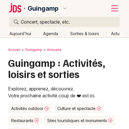
Guingamp
Concert, spectacle, etc.
Quoi ?
Fermer
Aujourd'hui
Agenda
Sorties & loisirs
Actu
Où ?
Retour
Publier un événement
Accueil
Guingamp
Annuaire
Guingamp et alentours
Côtes d'Armor (22)
Bretagne
Guingamp : Activités,
Bordeaux
Partout
Près de moi
Changer de lieu
loisirs et sorties
Colmar
Quand ?
Effacer les dates
Lille
Grands événements
Aujourd'hui
Demain
Ce week-end
Autre
Explorez, apprenez, découvrez.
Votre prochaine activité coup de ❤️ est ici.
Lyon
Activité & Expérience
Marseille
Activités outdoor
Culture et spectacle
Manifestations
Mulhouse
Restaurants
Sites touristiques et monuments
Foires & salons