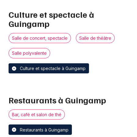
Choisir mes départements
Culture et spectacle à
22 - Côtes d'Armor
Guingamp
Mon email
Salle de concert, spectacle
Salle de théâtre
Salle polyvalente
Je m'abonne
Culture et spectacle à Guingamp
Restaurants à Guingamp
Bar, café et salon de thé
Restaurants à Guingamp