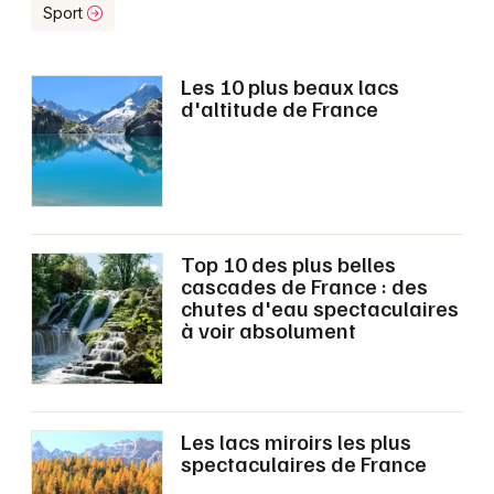
Montpellier
Sport
Spectacles
Nantes
Les 10 plus beaux lacs
Concerts
Nice
d'altitude de France
Paris
Sports
Strasbourg
Soirées
Toulouse
Sorties famille
Top 10 des plus belles
Toutes les villes
cascades de France : des
chutes d'eau spectaculaires
Expos
à voir absolument
Sorties & loisirs
Activités, loisirs et sorties dans les Côtes
Les lacs miroirs les plus
d'Armor
spectaculaires de France