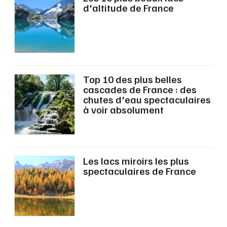
Montpellier
d'altitude de France
Spectacles
Nantes
Concerts
Nice
Paris
Sports
Top 10 des plus belles
Strasbourg
cascades de France : des
Soirées
chutes d'eau spectaculaires
à voir absolument
Toulouse
Sorties famille
Toutes les villes
Expos
Les lacs miroirs les plus
Sorties & loisirs
spectaculaires de France
Activités outdoor dans les Côtes d'Armor
Activités outdoor en Bretagne