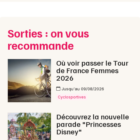
Choisir mes départements
22 - Côtes d'Armor
Sorties : on vous
Mon email
recommande
Je m'abonne
Où voir passer le Tour
de France Femmes
2026
Jusqu'au 09/08/2026
Cyclosportives
Découvrez la nouvelle
parade "Princesses
Disney"