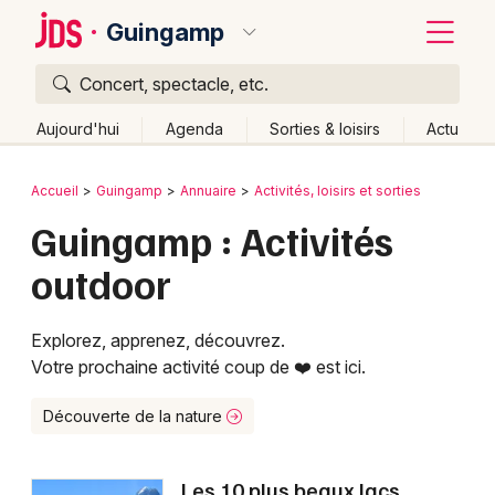
Guingamp
Concert, spectacle, etc.
Quoi ?
Fermer
Aujourd'hui
Agenda
Sorties & loisirs
Actu
Où ?
Retour
Publier un événement
Accueil
Guingamp
Annuaire
Activités, loisirs et sorties
Guingamp et alentours
Côtes d'Armor (22)
Bretagne
Guingamp : Activités
Bordeaux
Partout
Près de moi
Changer de lieu
outdoor
Colmar
Quand ?
Effacer les dates
Lille
Grands événements
Aujourd'hui
Demain
Ce week-end
Autre
Explorez, apprenez, découvrez.
Votre prochaine activité coup de ❤️ est ici.
Lyon
Activité & Expérience
Marseille
Découverte de la nature
Manifestations
Mulhouse
Foires & salons
Les 10 plus beaux lacs