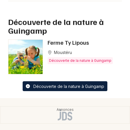
Découverte de la nature à
Guingamp
Newsletter des sorties
Ferme Ty Lipous
Artistes en tournée
Moustéru
Actus à Guingamp
Découverte de la nature à Guingamp
Magazine à Guingamp
Découverte de la nature à Guingamp