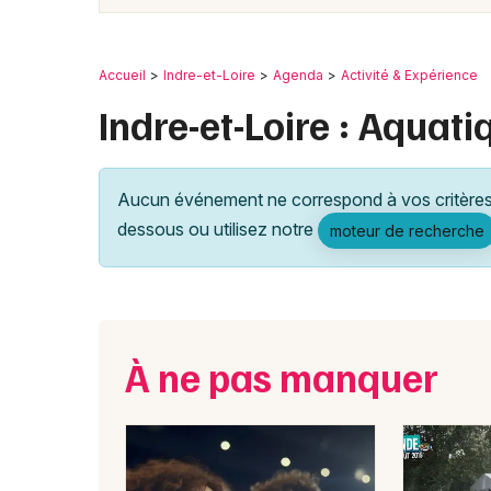
Accueil
Indre-et-Loire
Agenda
Activité & Expérience
Indre-et-Loire : Aquati
Aucun événement ne correspond à vos critères 
dessous ou utilisez notre
moteur de recherche
À ne pas manquer