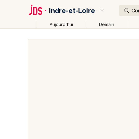
Indre-et-Loire
Con
Aujourd'hui
Demain
Quoi ?
Où ?
Indre-et-Loire (37)
Centre
Partout
Près de mo