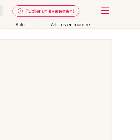
Publier un événement
Actu
Artistes en tournée
Fermer
Effacer les dates
week-end
Autre