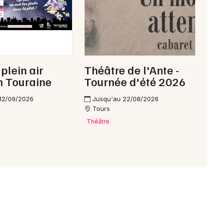
37 - Indre-et-Loire
Mon email
plein air
Théâtre de l'Ante -
Je m'abonne
n Touraine
Tournée d'été 2026
12/09/2026
Jusqu'au 22/08/2026
Tours
Théâtre