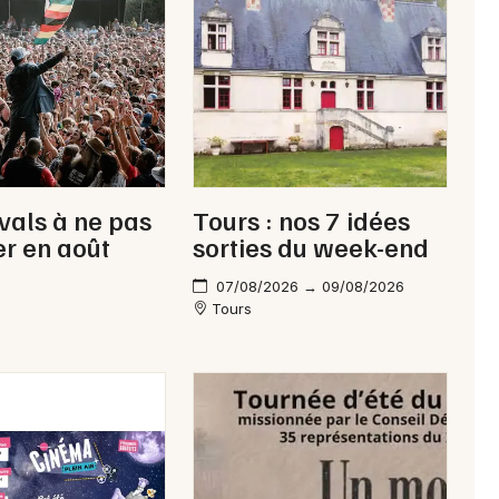
Newsletter des sorties
Artistes en tournée
Actus en Indre-et-Loire
ivals à ne pas
Tours : nos 7 idées
r en août
sorties du week-end
Magazine en Indre-et-Loire
07/08/2026 → 09/08/2026
Tours
Choisir mes départements