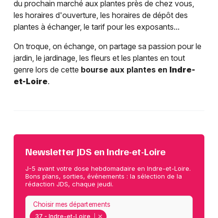
du prochain marché aux plantes près de chez vous,
les horaires d'ouverture, les horaires de dépôt des
plantes à échanger, le tarif pour les exposants...
On troque, on échange, on partage sa passion pour le
jardin, le jardinage, les fleurs et les plantes en tout
genre lors de cette
bourse aux plantes en
Indre-
et-Loire
.
Newsletter JDS en Indre-et-Loire
J-5 avant votre dose hebdomadaire en Indre-et-Loire.
Bons plans, sorties, événements : la sélection de la
rédaction JDS, chaque jeudi.
Choisir mes départements
37 - Indre-et-Loire