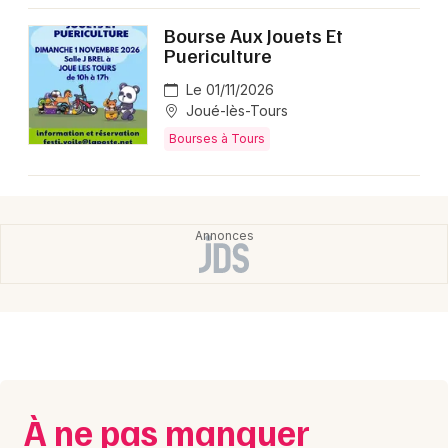
Montpellier
Bourse Aux Jouets Et
Spectacles
Nantes
Puericulture
Concerts
Nice
Le 01/11/2026
Joué-lès-Tours
Paris
Sports
Bourses à Tours
Strasbourg
Soirées
Toulouse
Sorties famille
Toutes les villes
Expos
Sorties & loisirs
Bourses dans le Centre
À ne pas manquer
Bourses dans le Centre-Val de Loire