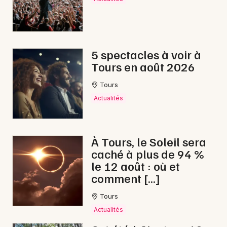
Choisir mes départements
37 - Indre-et-Loire
Mon email
5 spectacles à voir à
Tours en août 2026
Je m'abonne
Tours
Actualités
À Tours, le Soleil sera
caché à plus de 94 %
le 12 août : où et
comment […]
Tours
Actualités