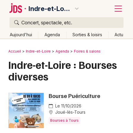
Indre-et-Loire
Concert, spectacle, etc.
Quoi ?
Fermer
Aujourd'hui
Agenda
Sorties & loisirs
Actu
Où ?
Retour
Publier un événement
Accueil
Indre-et-Loire
Agenda
Foires & salons
Indre-et-Loire (37)
Centre
Partout
Près de moi
Indre-et-Loire : Bourses
Bordeaux
Changer de lieu
diverses
Colmar
Quand ?
Effacer les dates
Lille
Grands événements
Aujourd'hui
Demain
Ce week-end
Autre
Bourse Puériculture
Lyon
Activité & Expérience
Le 11/10/2026
Marseille
Joué-lès-Tours
Manifestations
Bourses à Tours
Mulhouse
Foires & salons