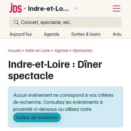
Indre-et-Loire
Concert, spectacle, etc.
Quoi ?
Fermer
Aujourd'hui
Agenda
Sorties & loisirs
Actu
Où ?
Retour
Publier un événement
Accueil
Indre-et-Loire
Agenda
Spectacles
Indre-et-Loire (37)
Centre
Partout
Près de moi
Indre-et-Loire : Dîner
Bordeaux
Changer de lieu
spectacle
Colmar
Quand ?
Effacer les dates
Lille
Grands événements
Aujourd'hui
Demain
Ce week-end
Autre
Aucun événement ne correspond à vos critères
Lyon
Activité & Expérience
de recherche. Consultez les événéments à
proximité ci-dessous ou utilisez notre
Marseille
Manifestations
moteur de recherche
Mulhouse
Foires & salons