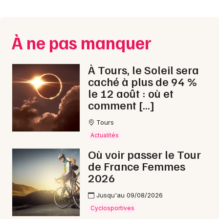
Montpellier
Spectacles
Nantes
À ne pas manquer
Concerts
Nice
Paris
Sports
À Tours, le Soleil sera
caché à plus de 94 %
Strasbourg
Soirées
le 12 août : où et
comment […]
Toulouse
Sorties famille
Tours
Toutes les villes
Actualités
Expos
Où voir passer le Tour
Sorties & loisirs
de France Femmes
2026
Dîner spectacle dans le Centre
Jusqu'au 09/08/2026
Dîner spectacle dans le Centre-Val de Loire
Cyclosportives