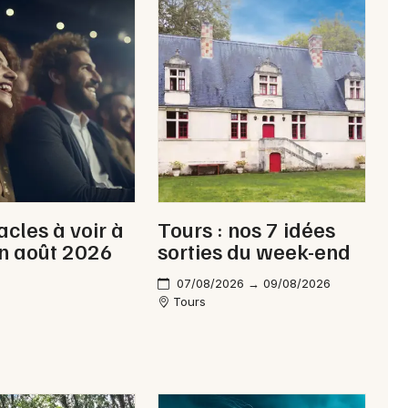
Newsletter des sorties
Artistes en tournée
Actus en Indre-et-Loire
Magazine en Indre-et-Loire
acles à voir à
Tours : nos 7 idées
n août 2026
sorties du week-end
07/08/2026 → 09/08/2026
Tours
Choisir mes départements