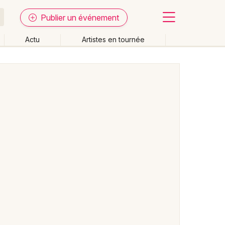
Publier un événement
Actu
Artistes en tournée
Fermer
Effacer les dates
week-end
Autre