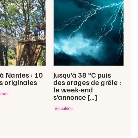
37 - Indre-et-Loire
Mon email
Je m'abonne
 à Nantes : 10
Jusqu’à 38 °C puis
s originales
des orages de grêle :
le week-end
tdoor
s’annonce […]
Actualités