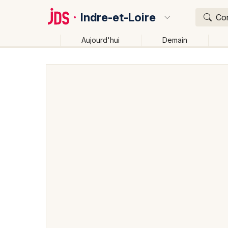
Indre-et-Loire
Con
Aujourd'hui
Demain
Quoi ?
Où ?
Indre-et-Loire (37)
Centre
Partout
Près de mo