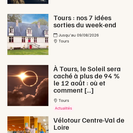
Tours : nos 7 idées
sorties du week-end
Newsletter des sorties
Jusqu'au 09/08/2026
Tours
Artistes en tournée
Actus en Indre-et-Loire
À Tours, le Soleil sera
Magazine en Indre-et-Loire
caché à plus de 94 %
le 12 août : où et
comment […]
Tours
Actualités
Vélotour Centre-Val de
Loire