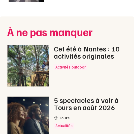
Montpellier
Spectacles
Nantes
Concerts
Nice
À ne pas manquer
Paris
Sports
Cet été à Nantes : 10
Strasbourg
activités originales
Soirées
Toulouse
Activités outdoor
Sorties famille
Toutes les villes
Expos
Sorties & loisirs
5 spectacles à voir à
Tours en août 2026
Courses dans le Centre
Tours
Actualités
Courses dans le Centre-Val de Loire