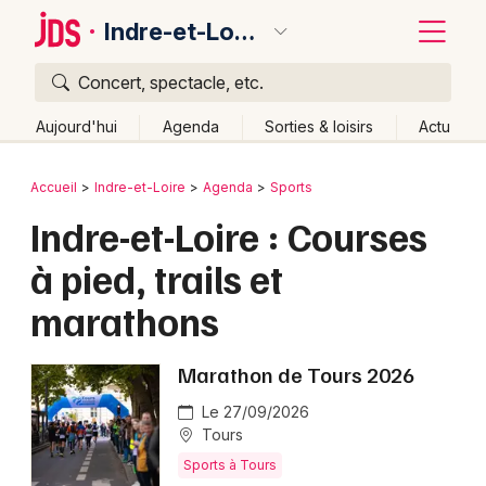
Indre-et-Loire
Concert, spectacle, etc.
Quoi ?
Fermer
Aujourd'hui
Agenda
Sorties & loisirs
Actu
Où ?
Retour
Publier un événement
Accueil
Indre-et-Loire
Agenda
Sports
Indre-et-Loire (37)
Centre
Partout
Près de moi
Indre-et-Loire : Courses
Bordeaux
Changer de lieu
à pied, trails et
Colmar
Quand ?
Effacer les dates
marathons
Lille
Grands événements
Aujourd'hui
Demain
Ce week-end
Autre
Lyon
Marathon de Tours 2026
Activité & Expérience
Marseille
Le 27/09/2026
Manifestations
Tours
Mulhouse
Sports à Tours
Foires & salons