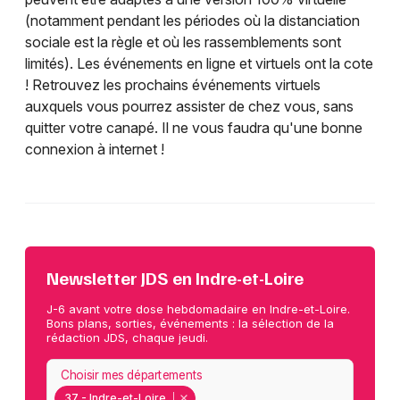
(notamment pendant les périodes où la distanciation
sociale est la règle et où les rassemblements sont
limités). Les événements en ligne et virtuels ont la cote
! Retrouvez les prochains événements virtuels
auxquels vous pourrez assister de chez vous, sans
quitter votre canapé. Il ne vous faudra qu'une bonne
connexion à internet !
Newsletter JDS en Indre-et-Loire
J-6 avant votre dose hebdomadaire en Indre-et-Loire.
Bons plans, sorties, événements : la sélection de la
rédaction JDS, chaque jeudi.
Choisir mes départements
37 - Indre-et-Loire