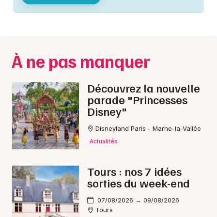
Montpellier
Spectacles
Nantes
Concerts
Nice
À ne pas manquer
Paris
Sports
Strasbourg
Découvrez la nouvelle
Soirées
parade "Princesses
Toulouse
Disney"
Sorties famille
Toutes les villes
Disneyland Paris - Marne-la-Vallée
Expos
Actualités
Sorties & loisirs
Tours : nos 7 idées
sorties du week-end
En ligne dans le Centre
07/08/2026 → 09/08/2026
En ligne dans le Centre-Val de Loire
Tours