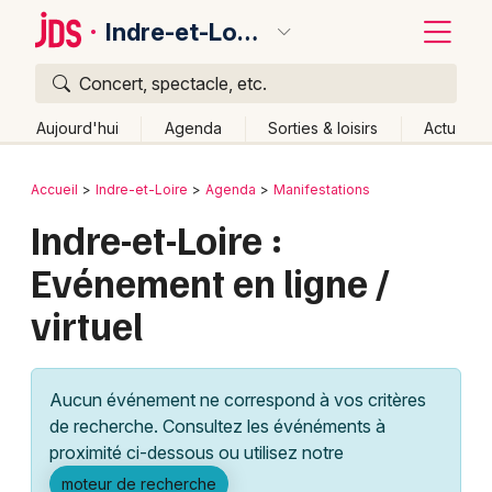
Indre-et-Loire
Concert, spectacle, etc.
Quoi ?
Fermer
Aujourd'hui
Agenda
Sorties & loisirs
Actu
Où ?
Retour
Publier un événement
Accueil
Indre-et-Loire
Agenda
Manifestations
Indre-et-Loire (37)
Centre
Partout
Près de moi
Indre-et-Loire :
Bordeaux
Changer de lieu
Evénement en ligne /
Colmar
Quand ?
Effacer les dates
virtuel
Lille
Grands événements
Aujourd'hui
Demain
Ce week-end
Autre
Lyon
Activité & Expérience
Aucun événement ne correspond à vos critères
Marseille
de recherche. Consultez les événéments à
Manifestations
proximité ci-dessous ou utilisez notre
Mulhouse
Foires & salons
moteur de recherche