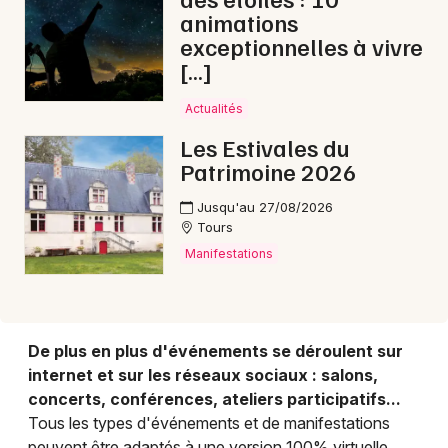
Choisir mes départements
animations
37 - Indre-et-Loire
exceptionnelles à vivre
[…]
Mon email
Actualités
Les Estivales du
Je m'abonne
Patrimoine 2026
Jusqu'au 27/08/2026
Tours
Manifestations
De plus en plus d'événements se déroulent sur
internet et sur les réseaux sociaux : salons,
concerts, conférences, ateliers participatifs...
Tous les types d'événements et de manifestations
peuvent être adaptés à une version 100% virtuelle