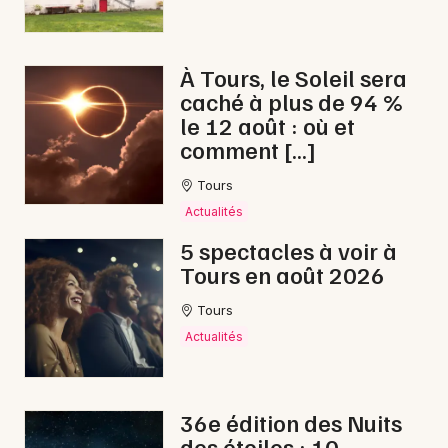
À Tours, le Soleil sera
caché à plus de 94 %
Newsletter des sorties
le 12 août : où et
comment […]
Artistes en tournée
Tours
Actus en Indre-et-Loire
Actualités
Magazine en Indre-et-Loire
5 spectacles à voir à
Tours en août 2026
Tours
Actualités
36e édition des Nuits
des étoiles : 10