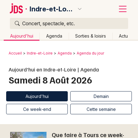
Indre-et-Loire
Concert, spectacle, etc.
Quoi ?
Fermer
Aujourd'hui
Agenda
Sorties & loisirs
Actu
Où ?
Retour
Publier un événement
Accueil
Indre-et-Loire
Agenda
Agenda du jour
Indre-et-Loire (37)
Centre
Partout
Près de moi
Bordeaux
Changer de lieu
Aujourd'hui en Indre-et-Loire | Agenda
Samedi 8 Août 2026
Colmar
Quand ?
Effacer les dates
Lille
Grands événements
Aujourd'hui
Demain
Ce week-end
Autre
Aujourd'hui
Demain
Lyon
Activité & Expérience
Ce week-end
Cette semaine
Marseille
Manifestations
Mulhouse
Que faire à Tours ce week-
Foires & salons