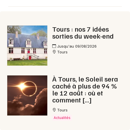
Tours : nos 7 idées
Newsletter des sorties
sorties du week-end
Artistes en tournée
Jusqu'au 09/08/2026
Tours
Actus en Indre-et-Loire
Magazine en Indre-et-Loire
À Tours, le Soleil sera
caché à plus de 94 %
le 12 août : où et
comment […]
Tours
Actualités