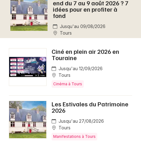
end du 7 au 9 août 2026 ? 7
Montpellier
idées pour en profiter à
Spectacles
fond
Nantes
Jusqu'au 09/08/2026
Concerts
Nice
Tours
Paris
Sports
Ciné en plein air 2026 en
Strasbourg
Touraine
Soirées
Toulouse
Jusqu'au 12/09/2026
Sorties famille
Tours
Toutes les villes
Cinéma à Tours
Expos
Les Estivales du Patrimoine
Sorties & loisirs
2026
Aujourd'hui dans le Centre
Jusqu'au 27/08/2026
Tours
Aujourd'hui dans le Centre-Val de Loire
Manifestations à Tours