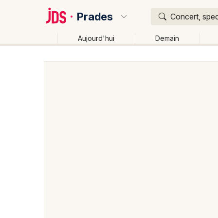
Prades
Concert, spec
Aujourd'hui
Demain
Quoi ?
Où ?
Prades et alentours
Pyrénées-Orientales (66)
La
Près de moi
Changer de lieu