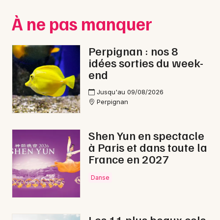
Montpellier
À ne pas manquer
Spectacles
Nantes
Concerts
Nice
Perpignan : nos 8
idées sorties du week-
Paris
Sports
end
Strasbourg
Soirées
Jusqu'au 09/08/2026
Perpignan
Toulouse
Sorties famille
Toutes les villes
Shen Yun en spectacle
Expos
à Paris et dans toute la
France en 2027
Sorties & loisirs
Danse
Feu d'artifice dans les Pyrénées-Orientales
Feu d'artifice en Languedoc-Roussillon
Les 11 plus beaux cols