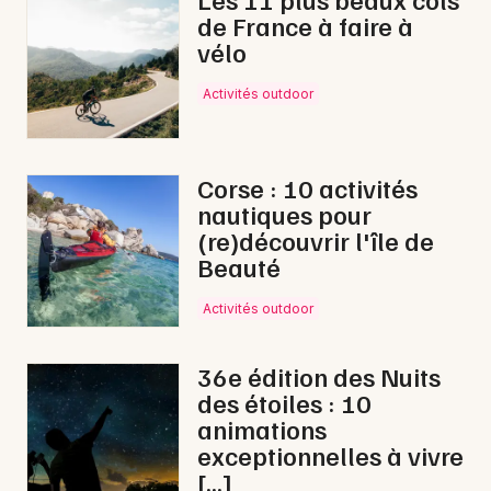
de France à faire à
Feu d'artifice en Occitanie
vélo
Activités outdoor
Newsletter des sorties
Corse : 10 activités
nautiques pour
Artistes en tournée
(re)découvrir l'île de
Beauté
Actus à Prades
Activités outdoor
Magazine à Prades
36e édition des Nuits
des étoiles : 10
animations
exceptionnelles à vivre
[…]