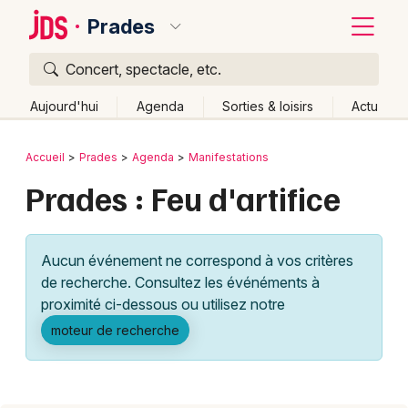
Prades
Concert, spectacle, etc.
Quoi ?
Fermer
Aujourd'hui
Agenda
Sorties & loisirs
Actu
Où ?
Retour
Publier un événement
Accueil
Prades
Agenda
Manifestations
Prades et alentours
Pyrénées-Orientales (66)
Prades : Feu d'artifice
Bordeaux
Languedoc-Roussillon
Partout
Près de moi
Changer de lieu
Colmar
Aucun événement ne correspond à vos critères
Quand ?
Effacer les dates
Lille
Grands événements
de recherche. Consultez les événéments à
Aujourd'hui
Demain
Ce week-end
Autre
Lyon
proximité ci-dessous ou utilisez notre
Activité & Expérience
moteur de recherche
Marseille
Manifestations
Mulhouse
Foires & salons