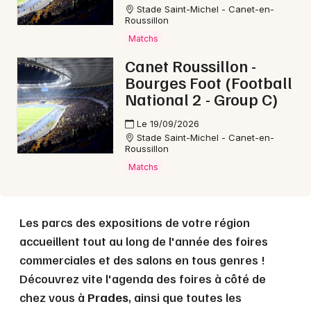
Stade Saint-Michel - Canet-en-
Roussillon
Choisir mes départements
Matchs
66 - Pyrénées-Orientales
Canet Roussillon -
Bourges Foot (Football
National 2 - Group C)
Mon email
Le 19/09/2026
Stade Saint-Michel - Canet-en-
Je m'abonne
Roussillon
Matchs
Les parcs des expositions de votre région
accueillent tout au long de l'année des foires
commerciales et des salons en tous genres !
Découvrez vite l'agenda des foires à côté de
chez vous à
Prades
, ainsi que toutes les