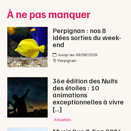
Montpellier
À ne pas manquer
Spectacles
Nantes
Concerts
Nice
Perpignan : nos 8
idées sorties du week-
Paris
Sports
end
Strasbourg
Soirées
Jusqu'au 09/08/2026
Perpignan
Toulouse
Sorties famille
Toutes les villes
36e édition des Nuits
Expos
des étoiles : 10
animations
Sorties & loisirs
exceptionnelles à vivre
[…]
Foires dans les Pyrénées-Orientales
Actualités
Foires en Languedoc-Roussillon