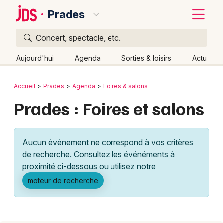
Prades
Concert, spectacle, etc.
Quoi ?
Fermer
Aujourd'hui
Agenda
Sorties & loisirs
Actu
Où ?
Retour
Publier un événement
Accueil
Prades
Agenda
Foires & salons
Prades et alentours
Pyrénées-Orientales (66)
Prades : Foires et salons
Bordeaux
Languedoc-Roussillon
Partout
Près de moi
Changer de lieu
Colmar
Aucun événement ne correspond à vos critères
Quand ?
Effacer les dates
Lille
Grands événements
de recherche. Consultez les événéments à
Aujourd'hui
Demain
Ce week-end
Autre
Lyon
proximité ci-dessous ou utilisez notre
Activité & Expérience
moteur de recherche
Marseille
Manifestations
Mulhouse
Foires & salons