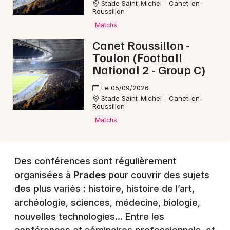
Stade Saint-Michel - Canet-en-
Roussillon
Matchs
Choisir mes départements
66 - Pyrénées-Orientales
Canet Roussillon -
Toulon (Football
National 2 - Group C)
Mon email
Le 05/09/2026
Stade Saint-Michel - Canet-en-
Roussillon
Je m'abonne
Matchs
Des conférences sont régulièrement
organisées à
Prades
pour couvrir des sujets
des plus variés : histoire, histoire de l’art,
archéologie, sciences, médecine, biologie,
nouvelles technologies… Entre les