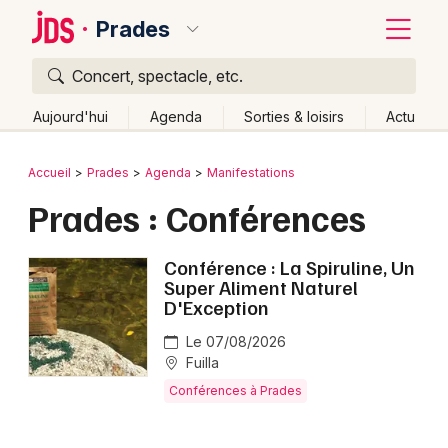
Prades
Concert, spectacle, etc.
Quoi ?
Fermer
Aujourd'hui
Agenda
Sorties & loisirs
Actu
Où ?
Retour
Publier un événement
Accueil
Prades
Agenda
Manifestations
Prades et alentours
Pyrénées-Orientales (66)
Prades : Conférences
Bordeaux
Languedoc-Roussillon
Partout
Près de moi
Changer de lieu
Colmar
Conférence : La Spiruline, Un
Super Aliment Naturel
Quand ?
Effacer les dates
Lille
Grands événements
D'Exception
Aujourd'hui
Demain
Ce week-end
Autre
Lyon
Le 07/08/2026
Activité & Expérience
Fuilla
Marseille
Manifestations
Conférences à Prades
Mulhouse
Foires & salons