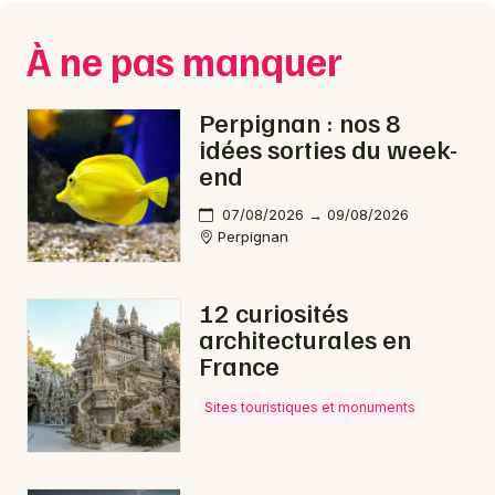
Montpellier
Spectacles
À ne pas manquer
Nantes
Concerts
Nice
Perpignan : nos 8
idées sorties du week-
Paris
Sports
end
Strasbourg
Soirées
07/08/2026 → 09/08/2026
Toulouse
Perpignan
Sorties famille
Toutes les villes
12 curiosités
Expos
architecturales en
France
Sorties & loisirs
Sites touristiques et monuments
Conférences dans les Pyrénées-Orientales
Conférences en Languedoc-Roussillon