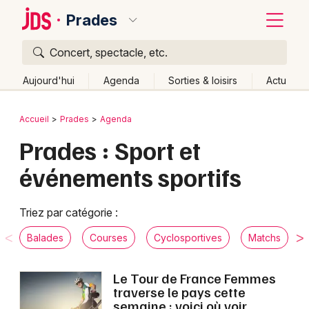
Prades
Concert, spectacle, etc.
Quoi ?
Fermer
Aujourd'hui
Agenda
Sorties & loisirs
Actu
Où ?
Retour
Publier un événement
Accueil
Prades
Agenda
Prades et alentours
Pyrénées-Orientales (66)
Prades : Sport et
Bordeaux
Languedoc-Roussillon
Partout
Près de moi
événements sportifs
Changer de lieu
Colmar
Quand ?
Effacer les dates
Lille
Grands événements
Triez par catégorie :
Aujourd'hui
Demain
Ce week-end
Autre
Lyon
Activité & Expérience
Balades
Courses
Cyclosportives
Matchs
Marseille
Manifestations
Le Tour de France Femmes
Mulhouse
traverse le pays cette
Foires & salons
semaine : voici où voir