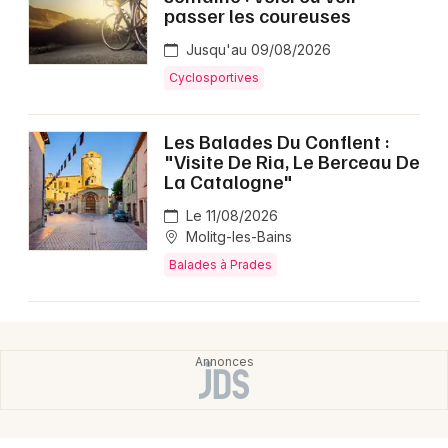
Montpellier
passer les coureuses
Spectacles
Nantes
Jusqu'au 09/08/2026
Cyclosportives
Concerts
Nice
Paris
Sports
Les Balades Du Conflent :
"Visite De Ria, Le Berceau De
Strasbourg
La Catalogne"
Soirées
Toulouse
Le 11/08/2026
Sorties famille
Molitg-les-Bains
Toutes les villes
Balades à Prades
Expos
Sorties & loisirs
Sports dans les Pyrénées-Orientales
Sports en Languedoc-Roussillon