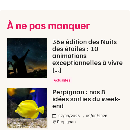
Montpellier
Spectacles
Nantes
À ne pas manquer
Concerts
Nice
Paris
Sports
36e édition des Nuits
des étoiles : 10
Strasbourg
Soirées
animations
exceptionnelles à vivre
Toulouse
Sorties famille
[…]
Toutes les villes
Actualités
Expos
Perpignan : nos 8
Sorties & loisirs
idées sorties du week-
end
Marche gourmande dans les Pyrénées-
Orientales
07/08/2026 → 09/08/2026
Perpignan