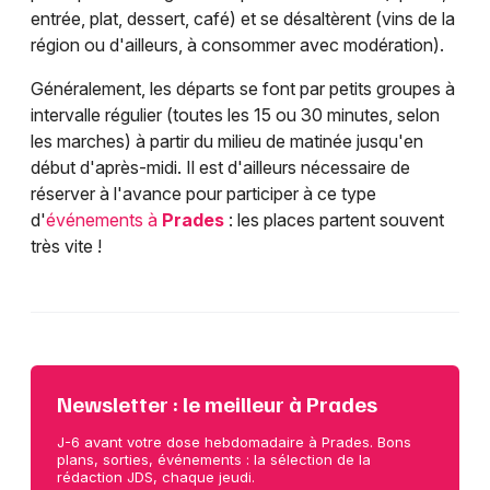
entrée, plat, dessert, café) et se désaltèrent (vins de la
région ou d'ailleurs, à consommer avec modération).
Généralement, les départs se font par petits groupes à
intervalle régulier (toutes les 15 ou 30 minutes, selon
les marches) à partir du milieu de matinée jusqu'en
début d'après-midi. Il est d'ailleurs nécessaire de
réserver à l'avance pour participer à ce type
d'
événements à
Prades
: les places partent souvent
très vite !
Newsletter : le meilleur à Prades
J-6 avant votre dose hebdomadaire à Prades. Bons
plans, sorties, événements : la sélection de la
rédaction JDS, chaque jeudi.