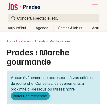
Prades
Concert, spectacle, etc.
Quoi ?
Fermer
Aujourd'hui
Agenda
Sorties & loisirs
Actu
Où ?
Retour
Publier un événement
Accueil
Prades
Agenda
Manifestations
Prades et alentours
Pyrénées-Orientales (66)
Prades : Marche
Bordeaux
Languedoc-Roussillon
Partout
Près de moi
gourmande
Changer de lieu
Colmar
Quand ?
Effacer les dates
Lille
Grands événements
Aujourd'hui
Demain
Ce week-end
Autre
Aucun événement ne correspond à vos critères
Lyon
Activité & Expérience
de recherche. Consultez les événéments à
proximité ci-dessous ou utilisez notre
Marseille
Manifestations
moteur de recherche
Mulhouse
Foires & salons