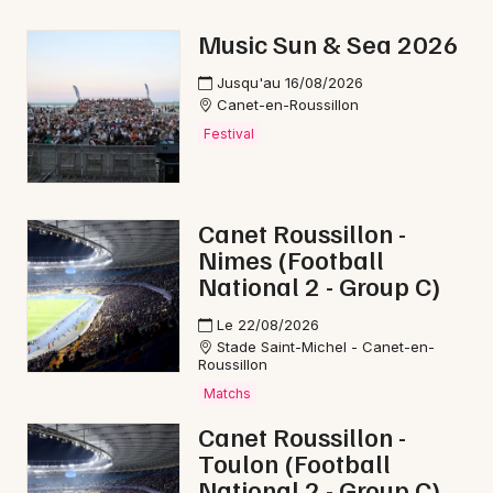
Marche gourmande en Languedoc-Roussillon
Music Sun & Sea 2026
Marche gourmande en Occitanie
Jusqu'au 16/08/2026
Canet-en-Roussillon
Festival
Newsletter des sorties
Canet Roussillon -
Artistes en tournée
Nimes (Football
National 2 - Group C)
Actus à Prades
Le 22/08/2026
Magazine à Prades
Stade Saint-Michel - Canet-en-
Roussillon
Matchs
Canet Roussillon -
Toulon (Football
National 2 - Group C)