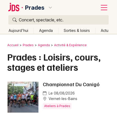
Prades
Concert, spectacle, etc.
Quoi ?
Fermer
Aujourd'hui
Agenda
Sorties & loisirs
Actu
Où ?
Retour
Publier un événement
Accueil
Prades
Agenda
Activité & Expérience
Prades et alentours
Pyrénées-Orientales (66)
Prades : Loisirs, cours,
Bordeaux
Languedoc-Roussillon
Partout
Près de moi
stages et ateliers
Changer de lieu
Colmar
Quand ?
Effacer les dates
Lille
Grands événements
Championnat Du Canigó
Aujourd'hui
Demain
Ce week-end
Autre
Lyon
Activité & Expérience
Le 08/08/2026
Marseille
Vernet-les-Bains
Manifestations
Ateliers à Prades
Mulhouse
Foires & salons