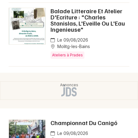
Montpellier
Balade Litteraire Et Atelier
Spectacles
Nantes
D'Ecriture : "Charles
Stanislas, L'Eveille Ou L'Eau
Concerts
Nice
Ingenieuse"
Le 09/08/2026
Paris
Sports
Molitg-les-Bains
Strasbourg
Ateliers à Prades
Soirées
Toulouse
Sorties famille
Toutes les villes
Expos
Sorties & loisirs
Ateliers dans les Pyrénées-Orientales
Championnat Du Canigó
Ateliers en Languedoc-Roussillon
Le 09/08/2026