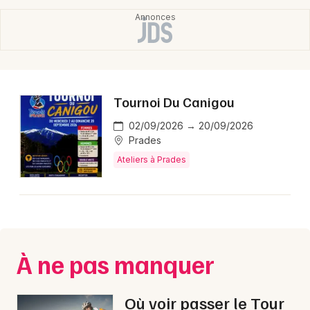
Choisir mes départements
66 - Pyrénées-Orientales
Tournoi Du Canigou
Mon email
02/09/2026 → 20/09/2026
Prades
Je m'abonne
Ateliers à Prades
À ne pas manquer
Où voir passer le Tour