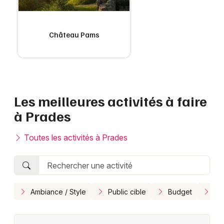
Choisir mes départements
Château Pams
66 - Pyrénées-Orientales
Mon email
Les meilleures activités à faire
Je m'abonne
à Prades
Toutes les activités à Prades
Ambiance / Style
Public cible
Budget
En