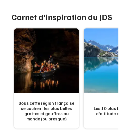
Montpellier
Spectacles
Nantes
Carnet d'inspiration du JDS
Concerts
Nice
Paris
Sports
Strasbourg
Soirées
Toulouse
Sorties famille
Toutes les villes
Expos
Sorties & loisirs
Sous cette région française
es
se cachent les plus belles
Les 10 plus beaux
Annuaire dans les Pyrénées-Orientales
n
grottes et gouffres au
d'altitude de Fr
monde (ou presque)
Annuaire en Languedoc-Roussillon