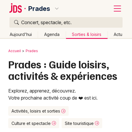
Prades
Concert, spectacle, etc.
Quoi ?
Fermer
Aujourd'hui
Agenda
Sorties & loisirs
Actu
Où ?
Retour
Publier un événement
Accueil
Prades
Prades et alentours
Pyrénées-Orientales (66)
Prades : Guide loisirs,
Bordeaux
Languedoc-Roussillon
Partout
Près de moi
activités & expériences
Changer de lieu
Colmar
Quand ?
Effacer les dates
Lille
Grands événements
Explorez, apprenez, découvrez.
Aujourd'hui
Demain
Ce week-end
Autre
Votre prochaine activité coup de ❤️ est ici.
Lyon
Activité & Expérience
Marseille
Activités, loisirs et sorties
Manifestations
Mulhouse
Culture et spectacle
Site touristique
Foires & salons