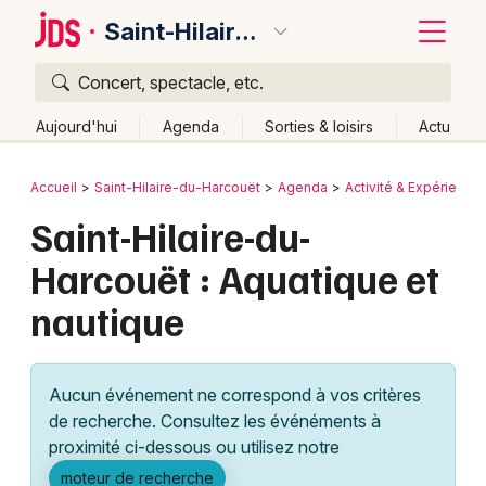
Saint-Hilaire-du-Harcouët
Concert, spectacle, etc.
Quoi ?
Fermer
Aujourd'hui
Agenda
Sorties & loisirs
Actu
Où ?
Retour
Publier un événement
Accueil
Saint-Hilaire-du-Harcouët
Agenda
Activité & Expérience
Saint-Hilaire-du-Harcouët et alentours
Manche (50)
Saint-Hilaire-du-
Bordeaux
Basse-Normandie
Partout
Près de moi
Harcouët : Aquatique et
Changer de lieu
Colmar
nautique
Quand ?
Effacer les dates
Lille
Grands événements
Aujourd'hui
Demain
Ce week-end
Autre
Lyon
Activité & Expérience
Aucun événement ne correspond à vos critères
Marseille
de recherche. Consultez les événéments à
Manifestations
proximité ci-dessous ou utilisez notre
Mulhouse
Foires & salons
moteur de recherche