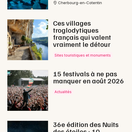
Cherbourg-en-Cotentin
Aquatique nautique en Normandie
Ces villages
troglodytiques
français qui valent
vraiment le détour
Newsletter des sorties
Sites touristiques et monuments
Artistes en tournée
Actus à Saint-Hilaire-du-Harcouët
15 festivals à ne pas
manquer en août 2026
Magazine à Saint-Hilaire-du-Harcouët
Actualités
36e édition des Nuits
des étoiles : 10