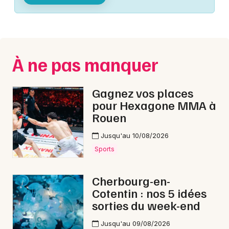
Montpellier
Spectacles
Nantes
Concerts
Nice
À ne pas manquer
Paris
Sports
Strasbourg
Gagnez vos places
Soirées
pour Hexagone MMA à
Toulouse
Rouen
Sorties famille
Toutes les villes
Jusqu'au 10/08/2026
Expos
Sports
Sorties & loisirs
Cherbourg-en-
Cotentin : nos 5 idées
Aquatique nautique dans la Manche
sorties du week-end
Aquatique nautique en Basse-Normandie
Jusqu'au 09/08/2026