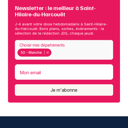
Newsletter : le meilleur à Saint-
Hilaire-du-Harcouët
J-4 avant votre dose hebdomadaire à Saint-Hilaire-
du-Harcouët. Bons plans, sorties, événements : la
sélection de la rédaction JDS, chaque jeudi.
Choisir mes départements
50 - Manche
Mon email
Je m'abonne