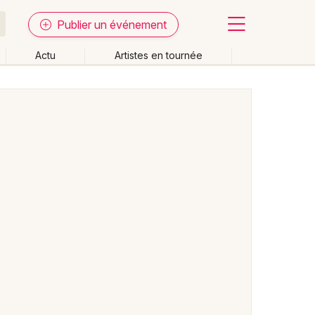
Publier un événement
Actu
Artistes en tournée
Fermer
Effacer les dates
week-end
Autre