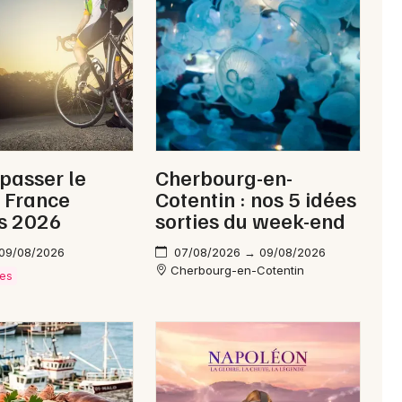
Newsletter des sorties
Artistes en tournée
 passer le
Cherbourg-en-
Actus à Saint-Hilaire-du-Harcouët
 France
Cotentin : nos 5 idées
s 2026
sorties du week-end
Magazine à Saint-Hilaire-du-Harcouët
 09/08/2026
07/08/2026 → 09/08/2026
Cherbourg-en-Cotentin
ves