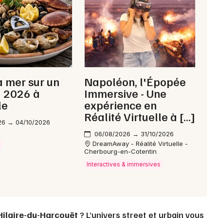
Choisir mes départements
50 - Manche
Mon email
a mer sur un
Napoléon, l'Épopée
u 2026 à
Immersive - Une
le
expérience en
Je m'abonne
Réalité Virtuelle à […]
26 → 04/10/2026
06/08/2026 → 31/10/2026
DreamAway - Réalité Virtuelle -
e
Cherbourg-en-Cotentin
Interactives & immersives
Hilaire-du-Harcouët
? L’univers street et urbain vous