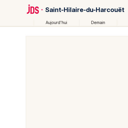
Saint-Hilaire-du-Harcouët
Aujourd'hui
Demain
Quoi ?
Où ?
Saint-Hilaire-du-Harcouët et alentours
Manche (50)
Partout
Près de moi
Changer de lieu