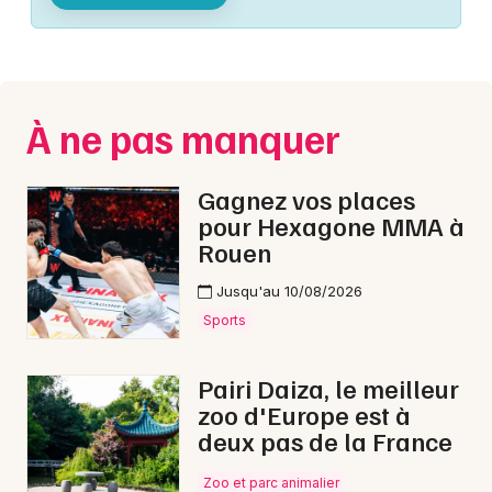
Montpellier
Spectacles
Nantes
Concerts
Nice
À ne pas manquer
Paris
Sports
Strasbourg
Gagnez vos places
Soirées
pour Hexagone MMA à
Toulouse
Rouen
Sorties famille
Toutes les villes
Jusqu'au 10/08/2026
Expos
Sports
Sorties & loisirs
Pairi Daiza, le meilleur
zoo d'Europe est à
Ateliers dans la Manche
deux pas de la France
Ateliers en Basse-Normandie
Zoo et parc animalier