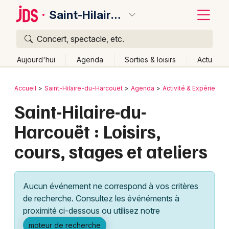
Saint-Hilaire-du-Harcouët
Concert, spectacle, etc.
Quoi ?
Fermer
Aujourd'hui
Agenda
Sorties & loisirs
Actu
Où ?
Retour
Publier un événement
Accueil
Saint-Hilaire-du-Harcouët
Agenda
Activité & Expérience
Saint-Hilaire-du-Harcouët et alentours
Manche (50)
Saint-Hilaire-du-
Bordeaux
Basse-Normandie
Partout
Près de moi
Harcouët : Loisirs,
Changer de lieu
Colmar
cours, stages et ateliers
Quand ?
Effacer les dates
Lille
Grands événements
Aujourd'hui
Demain
Ce week-end
Autre
Lyon
Activité & Expérience
Aucun événement ne correspond à vos critères
Marseille
de recherche. Consultez les événéments à
Manifestations
proximité ci-dessous ou utilisez notre
Mulhouse
Foires & salons
moteur de recherche