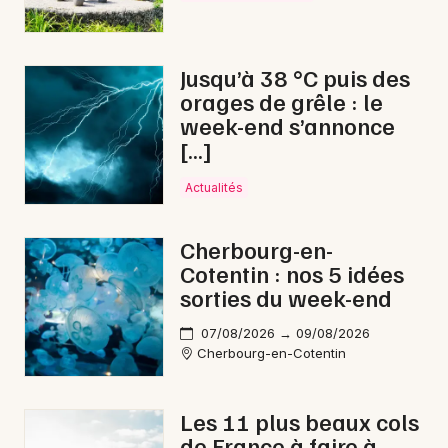
Ateliers en Normandie
Jusqu’à 38 °C puis des
orages de grêle : le
week-end s’annonce
[…]
Newsletter des sorties
Actualités
Artistes en tournée
Actus à Saint-Hilaire-du-Harcouët
Cherbourg-en-
Cotentin : nos 5 idées
Magazine à Saint-Hilaire-du-Harcouët
sorties du week-end
07/08/2026 → 09/08/2026
Cherbourg-en-Cotentin
Les 11 plus beaux cols
de France à faire à