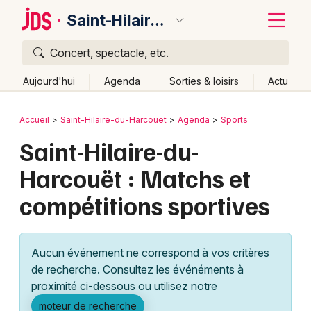
Saint-Hilaire-du-Harcouët
Concert, spectacle, etc.
Quoi ?
Fermer
Aujourd'hui
Agenda
Sorties & loisirs
Actu
Où ?
Retour
Publier un événement
Accueil
Saint-Hilaire-du-Harcouët
Agenda
Sports
Saint-Hilaire-du-Harcouët et alentours
Manche (50)
Saint-Hilaire-du-
Bordeaux
Basse-Normandie
Partout
Près de moi
Harcouët : Matchs et
Changer de lieu
Colmar
compétitions sportives
Quand ?
Effacer les dates
Lille
Grands événements
Aujourd'hui
Demain
Ce week-end
Autre
Lyon
Activité & Expérience
Aucun événement ne correspond à vos critères
Marseille
de recherche. Consultez les événéments à
Manifestations
proximité ci-dessous ou utilisez notre
Mulhouse
Foires & salons
moteur de recherche