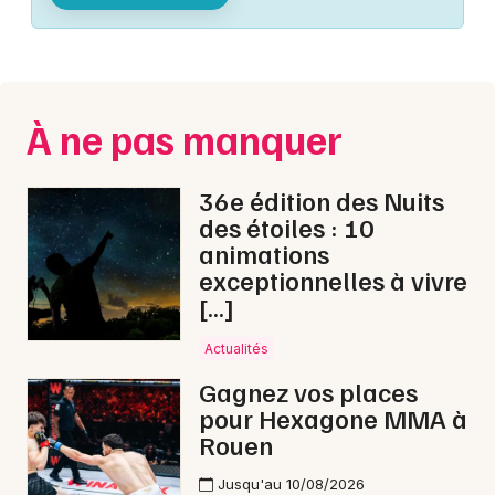
Montpellier
Spectacles
Nantes
Concerts
Nice
À ne pas manquer
Paris
Sports
Strasbourg
36e édition des Nuits
Soirées
des étoiles : 10
Toulouse
animations
Sorties famille
exceptionnelles à vivre
Toutes les villes
[…]
Expos
Actualités
Sorties & loisirs
Gagnez vos places
pour Hexagone MMA à
Matchs dans la Manche
Rouen
Matchs en Basse-Normandie
Jusqu'au 10/08/2026