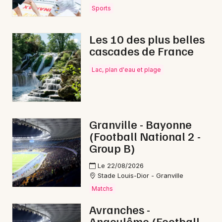
Sports
Matchs en Normandie
Les 10 des plus belles
cascades de France
Lac, plan d'eau et plage
Newsletter des sorties
Artistes en tournée
Actus à Saint-Hilaire-du-Harcouët
Granville - Bayonne
(Football National 2 -
Magazine à Saint-Hilaire-du-Harcouët
Group B)
Le 22/08/2026
Stade Louis-Dior - Granville
Matchs
Avranches -
Angoulême (Football