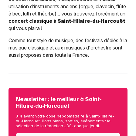
utilisation d’instruments anciens (orgue, clavecin, flûte
à bec, luth et théorbe)... vous trouverez forcément un
concert classique à
Saint-Hilaire-du-Harcouët
qui vous plaira !
Comme tout style de musique, des festivals dédiés à la
musique classique et aux musiques d'orchestre sont
aussi proposés dans toute la France.
Newsletter : le meilleur à Saint-
Hilaire-du-Harcouët
J-4 avant votre dose hebdomadaire à Saint-Hilaire-
du-Harcouët. Bons plans, sorties, événements : la
sélection de la rédaction JDS, chaque jeudi.