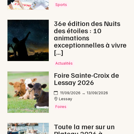
Sports
Musique classique en Normandie
36e édition des Nuits
des étoiles : 10
animations
exceptionnelles à vivre
Newsletter des sorties
[…]
Artistes en tournée
Actualités
Actus à Saint-Hilaire-du-Harcouët
Foire Sainte-Croix de
Lessay 2026
Magazine à Saint-Hilaire-du-Harcouët
11/09/2026 → 13/09/2026
Lessay
Foires
Toute la mer sur un
Plateau 2026 à