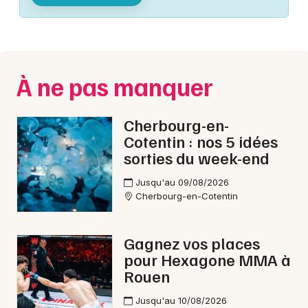
Montpellier
Spectacles
Nantes
Concerts
Nice
À ne pas manquer
Paris
Sports
Strasbourg
Cherbourg-en-
Soirées
Cotentin : nos 5 idées
Toulouse
sorties du week-end
Sorties famille
Toutes les villes
Jusqu'au 09/08/2026
Expos
Cherbourg-en-Cotentin
Sorties & loisirs
Gagnez vos places
pour Hexagone MMA à
Musique classique dans la Manche
Rouen
Musique classique en Basse-Normandie
Jusqu'au 10/08/2026