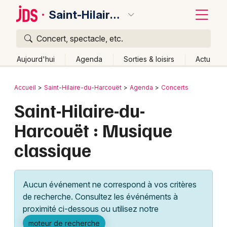
Saint-Hilaire-du-Harcouët
Concert, spectacle, etc.
Quoi ?
Fermer
Aujourd'hui
Agenda
Sorties & loisirs
Actu
Où ?
Retour
Publier un événement
Accueil
Saint-Hilaire-du-Harcouët
Agenda
Concerts
Saint-Hilaire-du-Harcouët et alentours
Manche (50)
Saint-Hilaire-du-
Bordeaux
Basse-Normandie
Partout
Près de moi
Harcouët : Musique
Changer de lieu
Colmar
classique
Quand ?
Effacer les dates
Lille
Grands événements
Aujourd'hui
Demain
Ce week-end
Autre
Lyon
Activité & Expérience
Aucun événement ne correspond à vos critères
Marseille
de recherche. Consultez les événéments à
Manifestations
proximité ci-dessous ou utilisez notre
Mulhouse
Foires & salons
moteur de recherche