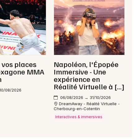
Choisir mes départements
50 - Manche
Mon email
 vos places
Napoléon, l'Épopée
exagone MMA
Immersive - Une
n
expérience en
Je m'abonne
Réalité Virtuelle à […]
10/08/2026
06/08/2026 → 31/10/2026
DreamAway - Réalité Virtuelle -
Cherbourg-en-Cotentin
Interactives & immersives