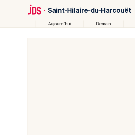
Saint-Hilaire-du-Harcouët
Aujourd'hui
Demain
Quoi ?
Où ?
Saint-Hilaire-du-Harcouët et alentours
Manche (50)
Partout
Près de moi
Changer de lieu