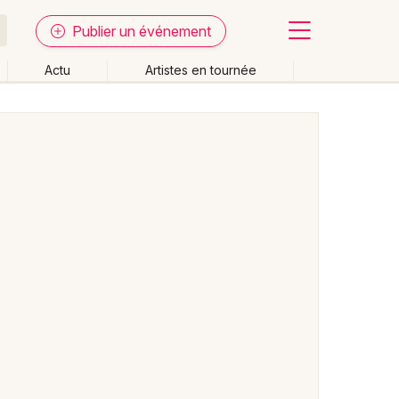
Publier un événement
Actu
Artistes en tournée
Fermer
Effacer les dates
week-end
Autre