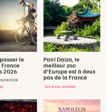
Interactives & immersives en Normandie
Newsletter des sorties
Artistes en tournée
 passer le
Pairi Daiza, le
Actus à Saint-Hilaire-du-Harcouët
 France
meilleur zoo
s 2026
d'Europe est à deux
Magazine à Saint-Hilaire-du-Harcouët
pas de la France
 09/08/2026
ves
Zoo et parc animalier