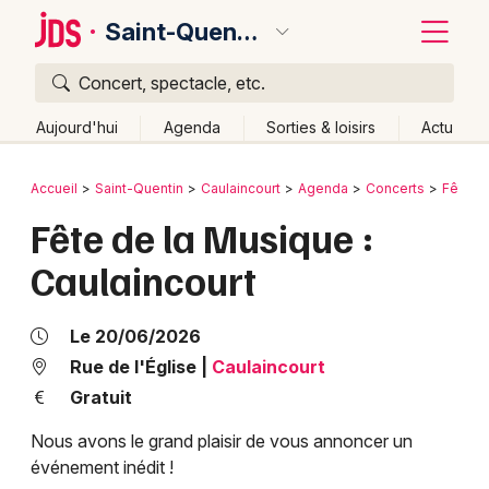
Saint-Quentin
Concert, spectacle, etc.
Quoi ?
Fermer
Aujourd'hui
Agenda
Sorties & loisirs
Actu
Où ?
Retour
Publier un événement
Accueil
Saint-Quentin
Caulaincourt
Agenda
Concerts
Fête d
Saint-Quentin et alentours
Aisne (02)
Picardie
Fête de la Musique :
Bordeaux
Partout
Près de moi
Changer de lieu
Caulaincourt
Colmar
Quand ?
Effacer les dates
Lille
Grands événements
Aujourd'hui
Demain
Ce week-end
Autre
Le 20/06/2026
Lyon
Rue de l'Église
|
Caulaincourt
Activité & Expérience
Gratuit
Marseille
Manifestations
Nous avons le grand plaisir de vous annoncer un
Mulhouse
événement inédit !
Foires & salons