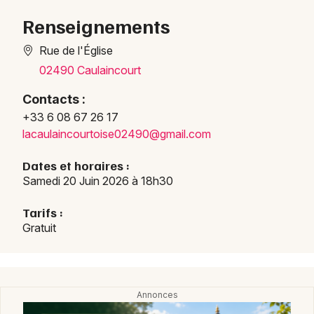
Renseignements
Rue de l'Église
Choisir mes départements
02490 Caulaincourt
02 - Aisne
Contacts :
+33 6 08 67 26 17
Mon email
lacau
lainc
ourto
ise02
490@g
mail.
com
Je m'abonne
Dates et horaires :
Samedi 20 Juin 2026 à 18h30
Tarifs :
Gratuit