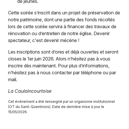
de jeunes.
Fête de la musique dans les Hauts-de-France
Cette soirée s’inscrit dans un projet de préservation de
notre patrimoine, dont une partie des fonds récoltés
lors de cette soirée servira à financer des travaux de
rénovation ou d’entretien de notre église. Devenir
spectateur, c'est devenir mécène !
Newsletter des sorties
Les inscriptions sont d’ores et déjà ouvertes et seront
Artistes en tournée
closes le 1er juin 2026. Alors n’hésitez pas à vous
inscrire dès maintenant. Pour plus d’informations,
Actus à Saint-Quentin
n’hésitez pas à nous contacter par téléphone ou par
mail.
Magazine à Saint-Quentin
La Caulaincourtoise
Cet événement a été renseigné par un organisme institutionnel
(OT du Saint-Quentinois). Date de dernière mise à jour le
15/05/2026.