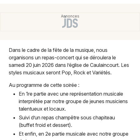
Montpellier
Spectacles
Nantes
Concerts
Nice
Paris
Sports
Dans le cadre de la fête de la musique, nous
Strasbourg
organisons un repas-concert qui se déroulera le
Soirées
samedi 20 juin 2026 dans l’église de Caulaincourt. Les
Toulouse
styles musicaux seront Pop, Rock et Variétés.
Sorties famille
Toutes les villes
Au programme de cette soirée :
Expos
En 1re partie avec une représentation musicale
interprétée par notre groupe de jeunes musiciens
Sorties & loisirs
talentueux et locaux.
Fête de la musique dans l' Aisne
Suivi d’un repas champêtre sous chapiteau
(buffet froid et dessert).
Fête de la musique en Picardie
Et enfin, en 2e partie musicale avec notre groupe