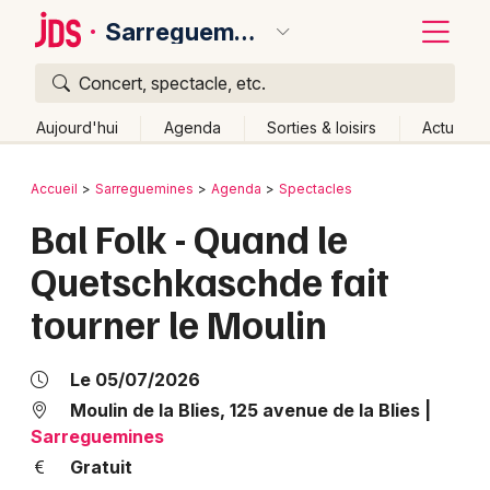
Sarreguemines
Concert, spectacle, etc.
Quoi ?
Fermer
Aujourd'hui
Agenda
Sorties & loisirs
Actu
Où ?
Retour
Publier un événement
Accueil
Sarreguemines
Agenda
Spectacles
Sarreguemines et alentours
Moselle (57)
Lorraine
Bal Folk - Quand le
Bordeaux
Partout
Près de moi
Changer de lieu
Quetschkaschde fait
Colmar
Quand ?
Effacer les dates
tourner le Moulin
Lille
Grands événements
Aujourd'hui
Demain
Ce week-end
Autre
Lyon
Activité & Expérience
Le 05/07/2026
Marseille
Moulin de la Blies, 125 avenue de la Blies
|
Manifestations
Sarreguemines
Mulhouse
Gratuit
Foires & salons