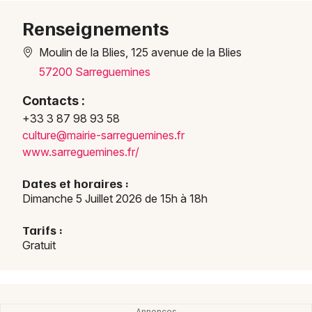
Renseignements
Moulin de la Blies, 125 avenue de la Blies
Choisir mes départements
57200 Sarreguemines
57 - Moselle
Contacts :
+33 3 87 98 93 58
Mon email
cultu
re@ma
irie-
sarre
guemi
nes.f
r
www.s
arreg
uemin
es.fr
/
Je m'abonne
Dates et horaires :
Dimanche 5 Juillet 2026 de 15h à 18h
Tarifs :
Gratuit