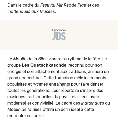
Montpellier
Dans le cadre du
Festival Mir Redde Platt
et des
Spectacles
Inattendues aux Musées
.
Nantes
Concerts
Nice
Paris
Sports
Strasbourg
Soirées
Toulouse
Le
Moulin de la Blies
vibrera au rythme de la fête. Le
Sorties famille
groupe
Les Quetschkaschde
, reconnu pour son
Toutes les villes
énergie et son attachement aux traditions, animera un
Expos
grand concert-bal. Cette formation mêle instruments
populaires et rythmes entraînants pour faire danser
Sorties & loisirs
toutes les générations. Leur répertoire s’inspire des
musiques traditionnelles du pays, revisitées avec
Spectacles en Moselle
modernité et convivialité. Le cadre des
Inattendues
du
Moulin de la Blies
offrira un écrin idéal à cette
Spectacles en Lorraine
rencontre culturelle.