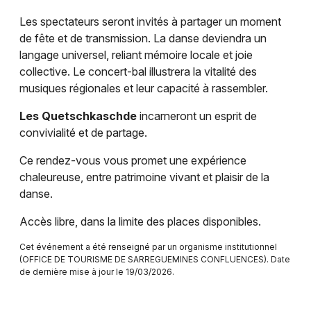
Spectacles dans le Grand Est
Les spectateurs seront invités à partager un moment
de fête et de transmission. La danse deviendra un
langage universel, reliant mémoire locale et joie
collective. Le concert-bal illustrera la vitalité des
musiques régionales et leur capacité à rassembler.
Newsletter des sorties
Les Quetschkaschde
incarneront un esprit de
convivialité et de partage.
Artistes en tournée
Ce rendez-vous vous promet une expérience
Actus à Sarreguemines
chaleureuse, entre patrimoine vivant et plaisir de la
danse.
Magazine à Sarreguemines
Accès libre, dans la limite des places disponibles.
Cet événement a été renseigné par un organisme institutionnel
(OFFICE DE TOURISME DE SARREGUEMINES CONFLUENCES). Date
de dernière mise à jour le 19/03/2026.