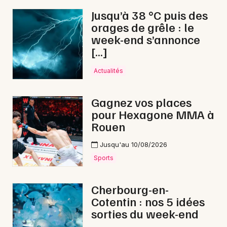
Jusqu’à 38 °C puis des
orages de grêle : le
Choisir mes départements
week-end s’annonce
50 - Manche
[…]
Actualités
Mon email
Gagnez vos places
Je m'abonne
pour Hexagone MMA à
Rouen
Jusqu'au 10/08/2026
Sports
Cherbourg-en-
Cotentin : nos 5 idées
sorties du week-end