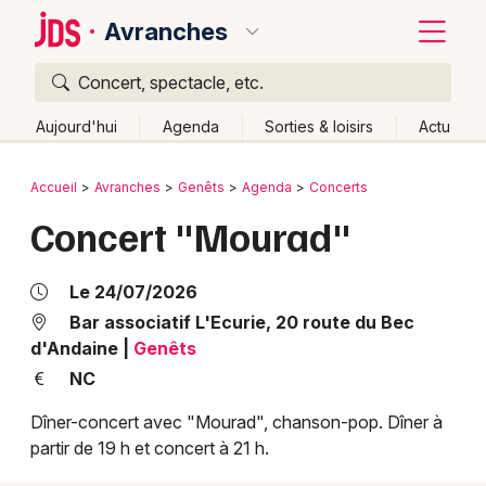
Avranches
Concert, spectacle, etc.
Quoi ?
Fermer
Aujourd'hui
Agenda
Sorties & loisirs
Actu
Où ?
Retour
Publier un événement
Accueil
Avranches
Genêts
Agenda
Concerts
Avranches et alentours
Manche (50)
Concert "Mourad"
Bordeaux
Basse-Normandie
Partout
Près de moi
Changer de lieu
Colmar
Le 24/07/2026
Quand ?
Effacer les dates
Lille
Grands événements
Bar associatif L'Ecurie, 20 route du Bec
d'Andaine
|
Genêts
Aujourd'hui
Demain
Ce week-end
Autre
Lyon
Activité & Expérience
NC
Marseille
Dîner-concert avec "Mourad", chanson-pop. Dîner à
Manifestations
partir de 19 h et concert à 21 h.
Mulhouse
Foires & salons