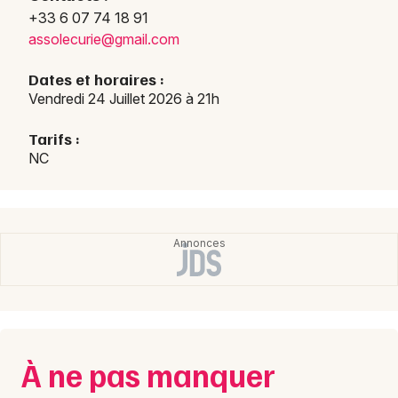
+33 6 07 74 18 91
Concerts en Normandie
assol
ecuri
e@gma
il.co
m
Dates et horaires :
Vendredi 24 Juillet 2026 à 21h
Newsletter des sorties
Tarifs :
NC
Artistes en tournée
Actus à Avranches
Magazine à Avranches
À ne pas manquer