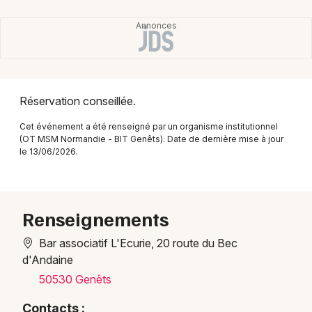
Montpellier
Spectacles
Nantes
Concerts
Nice
Paris
Sports
Réservation conseillée.
Strasbourg
Cet événement a été renseigné par un organisme institutionnel
Soirées
(OT MSM Normandie - BIT Genêts). Date de dernière mise à jour
Toulouse
le 13/06/2026.
Sorties famille
Toutes les villes
Expos
Renseignements
Sorties & loisirs
Bar associatif L'Ecurie, 20 route du Bec
d'Andaine
Concerts dans la Manche
50530 Genêts
Concerts en Basse-Normandie
Contacts :