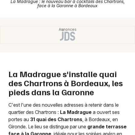
La Madrague : le nouveau bar à cocktails des Chartrons,
face à la Garonne à Bordeaux
Actualités en Nouvelle-Aquitaine
Newsletter des sorties
Artistes en tournée
La Madrague s'installe quai
Actus à Bordeaux
des Chartrons à Bordeaux, les
Magazine à Bordeaux
pieds dans la Garonne
C'est l'une des nouvelles adresses à retenir dans le
quartier des Chartrons :
La Madrague
a ouvert ses
portes au
31 quai des Chartrons
, à Bordeaux, en
Gironde. Le lieu se distingue par une
grande terrasse
face à la Garonne
, idéale pour les soirées apéro en