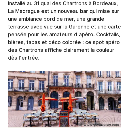
Montpellier
Installé au 31 quai des Chartrons à Bordeaux,
La Madrague est un nouveau bar qui mise sur
Spectacles
Nantes
une ambiance bord de mer, une grande
Concerts
Nice
terrasse avec vue sur la Garonne et une carte
pensée pour les amateurs d'apéro. Cocktails,
Paris
Sports
bières, tapas et déco colorée : ce spot apéro
Strasbourg
des Chartrons affiche clairement la couleur
Soirées
dès l'entrée.
Toulouse
Sorties famille
Toutes les villes
Expos
Sorties & loisirs
Actualités en Gironde
Actualités en Aquitaine
© www.privateaser.com