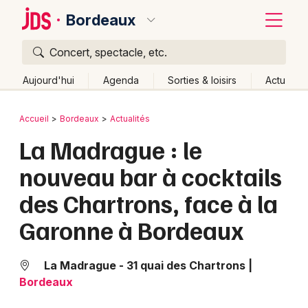
Bordeaux
Concert, spectacle, etc.
Quoi ?
Fermer
Aujourd'hui
Agenda
Sorties & loisirs
Actu
Où ?
Retour
Publier un événement
Accueil
Bordeaux
Actualités
Bordeaux et alentours
Gironde (33)
Aquitaine
La Madrague : le
Bordeaux
Partout
Près de moi
Changer de lieu
nouveau bar à cocktails
Colmar
Quand ?
Effacer les dates
des Chartrons, face à la
Lille
Grands événements
Aujourd'hui
Demain
Ce week-end
Autre
Garonne à Bordeaux
Lyon
Activité & Expérience
Marseille
La Madrague - 31 quai des Chartrons
|
Manifestations
Bordeaux
Mulhouse
Foires & salons