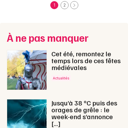
1
2
À ne pas manquer
Cet été, remontez le
temps lors de ces fêtes
médiévales
Actualités
Jusqu’à 38 °C puis des
orages de grêle : le
week-end s’annonce
[…]