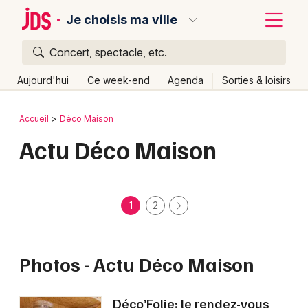
Je choisis ma ville
Concert, spectacle, etc.
Quoi ?
Fermer
Aujourd'hui
Ce week-end
Agenda
Sorties & loisirs
Où ?
Retour
Publier un événement
Accueil
Déco Maison
Partout
Près de moi
Changer de lieu
Actu Déco Maison
Bordeaux
Quand ?
Effacer les dates
Colmar
Aujourd'hui
Demain
Ce week-end
Autre
Lille
Grands événements
1
2
Lyon
Activité & Expérience
Marseille
Photos - Actu Déco Maison
Manifestations
Mulhouse
Déco’Folie: le rendez-vous
Foires & salons