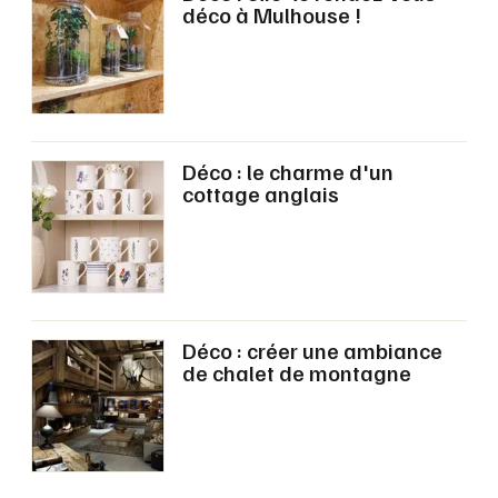
Montpellier
déco à Mulhouse !
Spectacles
Nantes
Concerts
Nice
Paris
Sports
Déco : le charme d'un
cottage anglais
Strasbourg
Soirées
Toulouse
Sorties famille
Toutes les villes
Expos
Déco : créer une ambiance
Sorties & loisirs
de chalet de montagne