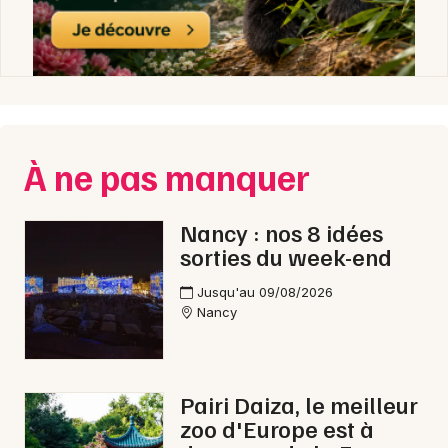
Choisir mes départements
54 - Meurthe-et-Moselle
Mon email
À ne pas manquer
Je m'abonne
Nancy : nos 8 idées
sorties du week-end
Jusqu'au 09/08/2026
Nancy
Pairi Daiza, le meilleur
zoo d'Europe est à