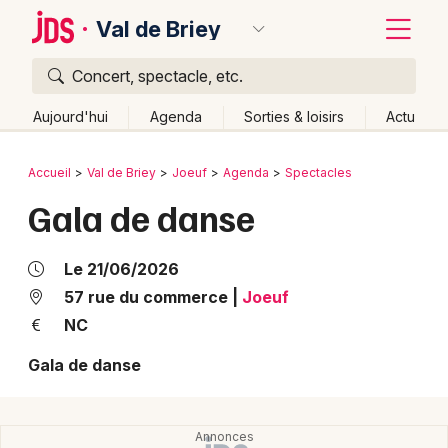
Val de Briey
Concert, spectacle, etc.
Quoi ?
Fermer
Aujourd'hui
Agenda
Sorties & loisirs
Actu
Où ?
Retour
Publier un événement
Accueil
Val de Briey
Joeuf
Agenda
Spectacles
Val de Briey et alentours
Meurthe-et-Moselle (54)
Gala de danse
Bordeaux
Lorraine
Partout
Près de moi
Changer de lieu
Colmar
Quand ?
Le 21/06/2026
Effacer les dates
Lille
Grands événements
57 rue du commerce
|
Joeuf
Aujourd'hui
Demain
Ce week-end
Autre
NC
Lyon
Activité & Expérience
Gala de danse
Marseille
Manifestations
Mulhouse
Foires & salons