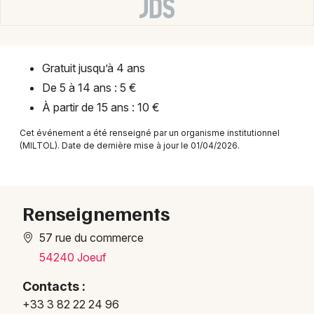
Montpellier
Spectacles
Nantes
Concerts
Nice
Gratuit jusqu’à 4 ans
De 5 à 14 ans : 5 €
Paris
Sports
À partir de 15 ans : 10 €
Strasbourg
Soirées
Cet événement a été renseigné par un organisme institutionnel
(MILTOL). Date de dernière mise à jour le 01/04/2026.
Toulouse
Sorties famille
Toutes les villes
Expos
Renseignements
Sorties & loisirs
57 rue du commerce
54240 Joeuf
Spectacles en Meurthe-et-Moselle
Contacts :
Spectacles en Lorraine
+33 3 82 22 24 96