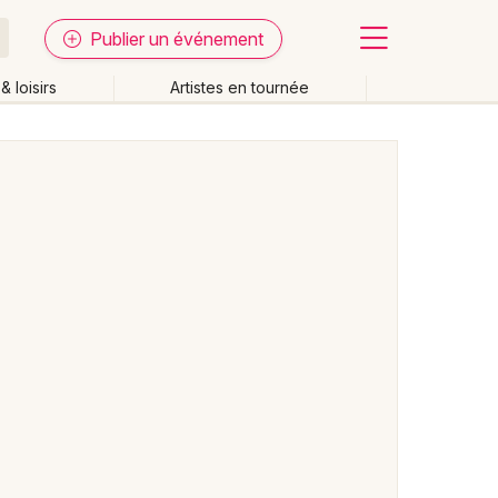
Publier un événement
& loisirs
Artistes en tournée
Fermer
Effacer les dates
week-end
Autre