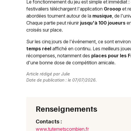
Le fonctionnement du jeu est simple et immédiat : 
festivaliers téléchargent l'application
Grooop
et r
abordées tournent autour de la
musique
, de l'un
Chaque partie peut réunir
jusqu'à 100 joueurs
en
croisés sur place.
Sur les cinq jours de l'événement, ce sont enviro
temps réel
affiché en continu. Les meilleurs joue
récompenses, notamment des
places pour les 
d'une bonne dose de compétition amicale.
Article rédigé par Julie
Date de publication : le 07/07/2026.
Renseignements
Contacts :
www.t
uteme
tscom
bien.
fr