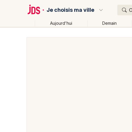
Je choisis ma ville
C
Aujourd'hui
Demain
Quoi ?
Où ?
Partout
Près de moi
Changer de lieu