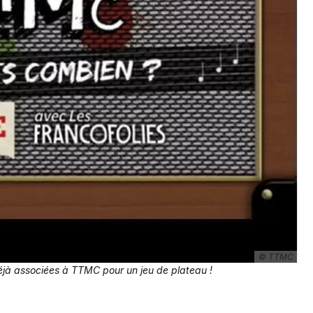
Je m'abonne
© TTMC
déjà associées à TTMC pour un jeu de plateau !