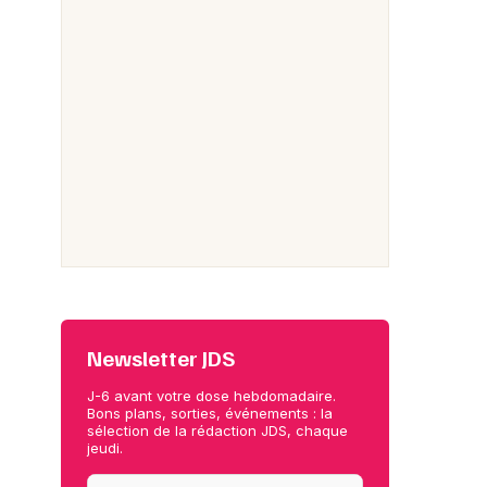
Newsletter JDS
J-6 avant votre dose hebdomadaire.
Bons plans, sorties, événements : la
sélection de la rédaction JDS, chaque
jeudi.