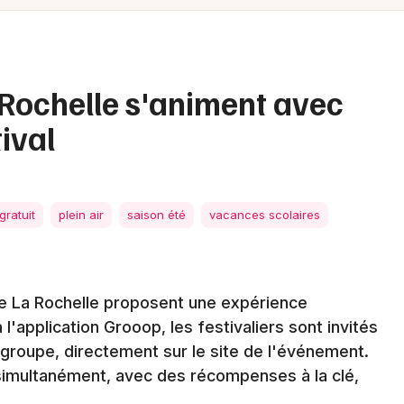
Spectacles
Mulhouse
Concerts
Montpellier
Nantes
Sports
 Rochelle s'animent avec
Nice
tival
Soirées
Paris
Sorties famille
Strasbourg
gratuit
plein air
saison été
vacances scolaires
Expos
Toulouse
Sorties & loisirs
Toutes les villes
s de La Rochelle proposent une expérience
 l'application Grooop, les festivaliers sont invités
 groupe, directement sur le site de l'événement.
Newsletter des sorties
simultanément, avec des récompenses à la clé,