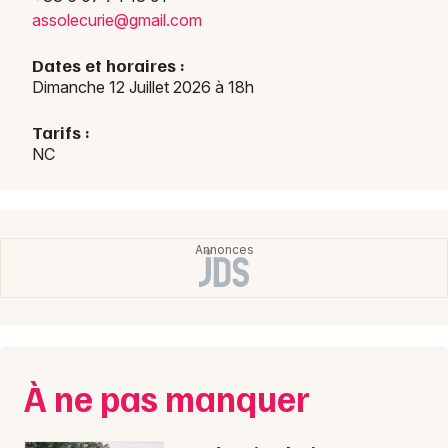
assol
ecuri
e@gma
il.co
m
Concerts en Normandie
Dates et horaires :
Dimanche 12 Juillet 2026 à 18h
Tarifs :
Newsletter des sorties
NC
Artistes en tournée
Actus à Avranches
Magazine à Avranches
À ne pas manquer