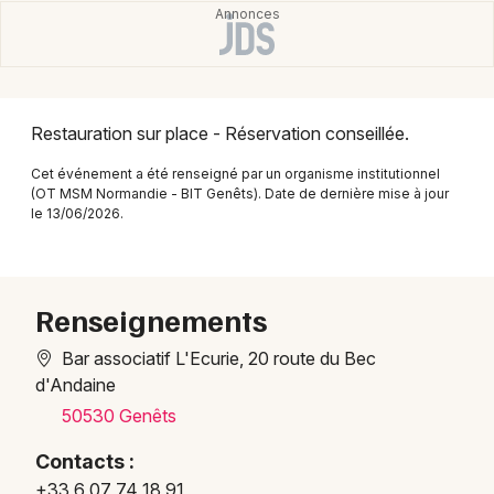
Montpellier
Spectacles
Nantes
Concerts
Nice
Restauration sur place - Réservation conseillée.
Paris
Sports
Cet événement a été renseigné par un organisme institutionnel
Strasbourg
(OT MSM Normandie - BIT Genêts). Date de dernière mise à jour
Soirées
le 13/06/2026.
Toulouse
Sorties famille
Toutes les villes
Expos
Renseignements
Bar associatif L'Ecurie, 20 route du Bec
Sorties & loisirs
d'Andaine
Concerts dans la Manche
50530 Genêts
Contacts :
Concerts en Basse-Normandie
+33 6 07 74 18 91