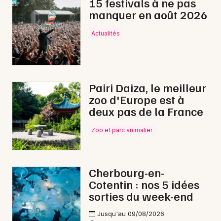
15 festivals à ne pas
manquer en août 2026
Choisir mes départements
Actualités
50 - Manche
Mon email
Pairi Daiza, le meilleur
zoo d'Europe est à
Je m'abonne
deux pas de la France
Zoo et parc animalier
Cherbourg-en-
Cotentin : nos 5 idées
sorties du week-end
Jusqu'au 09/08/2026