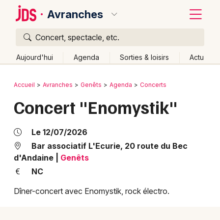
Avranches
Concert, spectacle, etc.
Quoi ?
Fermer
Aujourd'hui
Agenda
Sorties & loisirs
Actu
Où ?
Retour
Publier un événement
Accueil
Avranches
Genêts
Agenda
Concerts
Avranches et alentours
Manche (50)
Concert "Enomystik"
Bordeaux
Basse-Normandie
Partout
Près de moi
Changer de lieu
Colmar
Le 12/07/2026
Quand ?
Effacer les dates
Lille
Grands événements
Bar associatif L'Ecurie, 20 route du Bec
d'Andaine
|
Genêts
Aujourd'hui
Demain
Ce week-end
Autre
Lyon
Activité & Expérience
NC
Marseille
Dîner-concert avec Enomystik, rock électro.
Manifestations
Mulhouse
Foires & salons