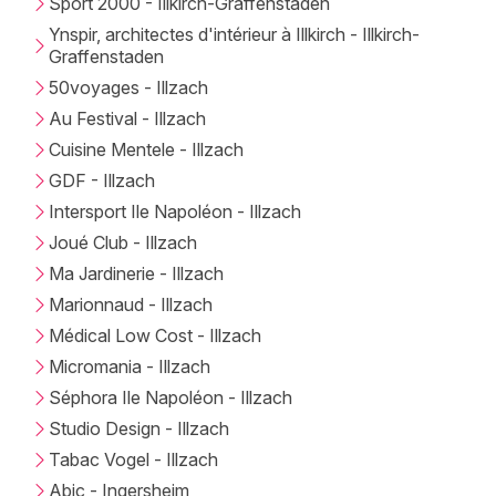
Sport 2000 - Illkirch-Graffenstaden
Ynspir, architectes d'intérieur à Illkirch - Illkirch-
Graffenstaden
50voyages - Illzach
Au Festival - Illzach
Cuisine Mentele - Illzach
GDF - Illzach
Intersport Ile Napoléon - Illzach
Joué Club - Illzach
Ma Jardinerie - Illzach
Marionnaud - Illzach
Médical Low Cost - Illzach
Micromania - Illzach
Séphora Ile Napoléon - Illzach
Studio Design - Illzach
Tabac Vogel - Illzach
Abic - Ingersheim