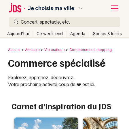
Je choisis ma ville
Concert, spectacle, etc.
Quoi ?
Fermer
Aujourd'hui
Ce week-end
Agenda
Sorties & loisirs
Où ?
Retour
Publier un événement
Accueil
Annuaire
Vie pratique
Commerces et shopping
Partout
Près de moi
Changer de lieu
Commerce spécialisé
Bordeaux
Quand ?
Effacer les dates
Colmar
Explorez, apprenez, découvrez.
Aujourd'hui
Demain
Ce week-end
Autre
Lille
Votre prochaine activité coup de ❤️ est ici.
Grands événements
Lyon
Activité & Expérience
Carnet d'inspiration du JDS
Marseille
Manifestations
Mulhouse
Foires & salons