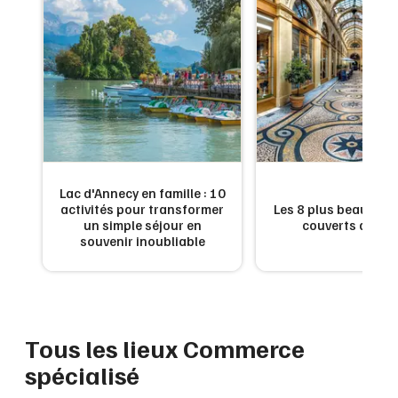
Montpellier
Spectacles
Nantes
Concerts
Nice
Paris
Sports
Strasbourg
Soirées
Toulouse
Lac d'Annecy en famille : 10
Sorties famille
s
activités pour transformer
Les 8 plus beaux pa
un simple séjour en
couverts de Par
Toutes les villes
souvenir inoubliable
Expos
Sorties & loisirs
Tous les lieux Commerce
spécialisé