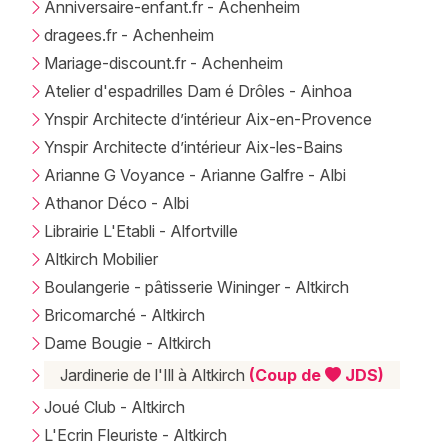
Newsletter des sorties
Anniversaire-enfant.fr - Achenheim
dragees.fr - Achenheim
Artistes en tournée
Mariage-discount.fr - Achenheim
Atelier d'espadrilles Dam é Drôles - Ainhoa
Actualités
Ynspir Architecte d’intérieur Aix-en-Provence
Magazine
Ynspir Architecte d’intérieur Aix-les-Bains
Arianne G Voyance - Arianne Galfre - Albi
Athanor Déco - Albi
Librairie L'Etabli - Alfortville
Altkirch Mobilier
Boulangerie - pâtisserie Wininger - Altkirch
Bricomarché - Altkirch
Dame Bougie - Altkirch
Choisir mes départements
Jardinerie de l'Ill à Altkirch
(Coup de
JDS)
Joué Club - Altkirch
L'Ecrin Fleuriste - Altkirch